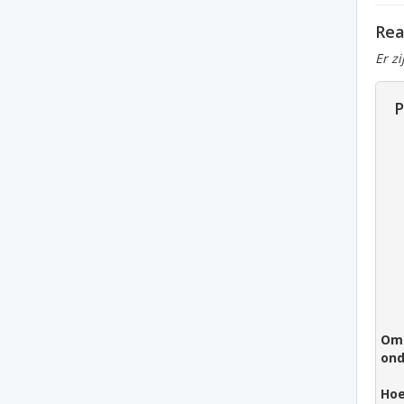
Rea
Er z
P
Om 
ond
Hoe