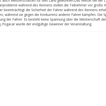
at auch Meisterschaften für sein Land gewonnen.
Das Wetter bei der L
erprobleme während des Rennens stellen die Teilnehmer vor große H
er beeinträchtigt die Sicherheit der Fahrer während des Rennens erhe
en, während sie gegen die Konkurrenz anderer Fahrer kämpfen. Die Sp
tung der Fahrer. Es besteht keine Spannung über die Meisterschaft de
j Pogacar wurde der endgültige Gewinner der Veranstaltung.