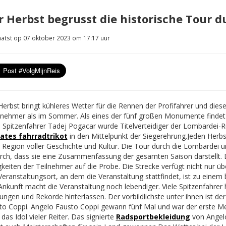
r Herbst begrusst die historische Tour 
atst op 07 oktober 2023 om 17:17 uur
Herbst bringt kühleres Wetter für die Rennen der Profifahrer und dies
nehmer als im Sommer. Als eines der fünf großen Monumente findet 
t. Spitzenfahrer Tadej Pogacar wurde Titelverteidiger der Lombardei-R
ates fahrradtrikot
in den Mittelpunkt der Siegerehrung.
Jeden Herbs
r Region voller Geschichte und Kultur. Die Tour durch die Lombardei
rch, dass sie eine Zusammenfassung der gesamten Saison darstellt. D
keiten der Teilnehmer auf die Probe. Die Strecke verfügt nicht nur üb
Veranstaltungsort, an dem die Veranstaltung stattfindet, ist zu einem
 Ankunft macht die Veranstaltung noch lebendiger. Viele Spitzenfahr
ungen und Rekorde hinterlassen. Der vorbildlichste unter ihnen ist de
to Coppi. Angelo Fausto Coppi gewann fünf Mal und war der erste Me
das Idol vieler Reiter. Das signierte
Radsportbekleidung
von Angelo