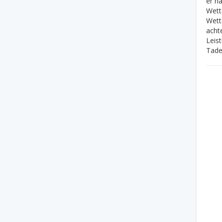
er h
Wett
Wett
acht
Leis
Tade