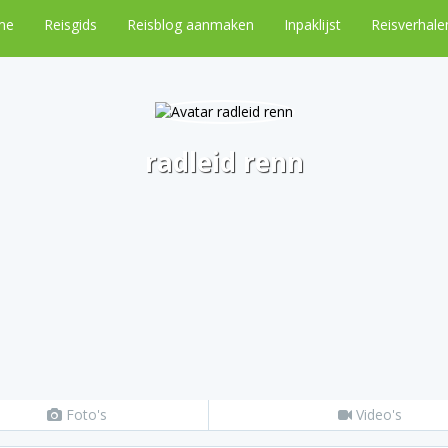
me
Reisgids
Reisblog aanmaken
Inpaklijst
Reisverhale
radleid renn
Foto's
Video's