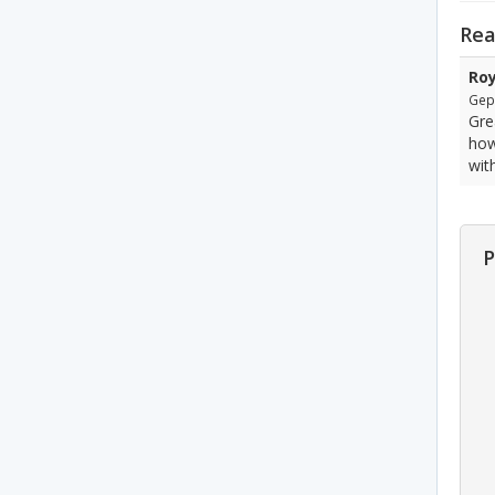
Rea
Roy
Gepl
Gre
how
wit
P