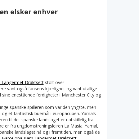
en elsker enhver
n Langermet Draktsett
stolt over
re vant også fansens kjærlighet og vant utallige
med sine enestående ferdigheter i Manchester City og
e unge spanske spilleren som var den yngste, men
a og et fantastisk buemål i europacupen. Yamals
 til det spanske landslaget er uatskillelig fra
ne er fra ungdomstreningsleiren La Masia. Yamal,
spanske landslaget nå og i fremtiden, men også de
C Barcelona Barn Langermet Draktsett
.