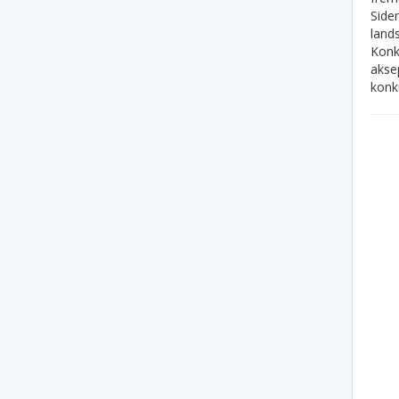
Siden
land
Konk
akse
konku