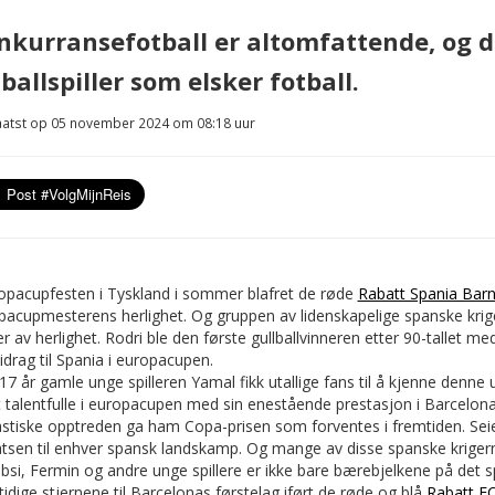
nkurransefotball er altomfattende, og d
ballspiller som elsker fotball.
atst op 05 november 2024 om 08:18 uur
ropacupfesten i Tyskland i sommer blafret de røde
Rabatt Spania Bar
pacupmesterens herlighet. Og gruppen av lidenskapelige spanske krige
er av herlighet. Rodri ble den første gullballvinneren etter 90-tallet 
bidrag til Spania i europacupen.
17 år gamle unge spilleren Yamal fikk utallige fans til å kjenne denn
 talentfulle i europacupen med sin enestående prestasjon i Barcelon
stiske opptreden ga ham Copa-prisen som forventes i fremtiden. Seieren
atsen til enhver spansk landskamp. Og mange av disse spanske kriger
bsi, Fermin og andre unge spillere er ikke bare bærebjelkene på det 
idige stjernene til Barcelonas førstelag iført de røde og blå
Rabatt F