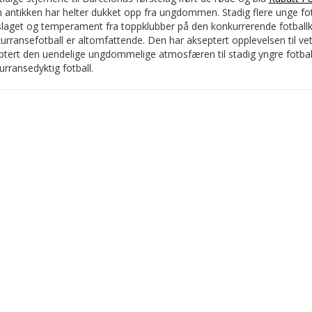
 antikken har helter dukket opp fra ungdommen. Stadig flere unge fotb
slaget og temperament fra toppklubber på den konkurrerende fotballka
urransefotball er altomfattende. Den har akseptert opplevelsen til ve
ptert den uendelige ungdommelige atmosfæren til stadig yngre fotbal
rransedyktig fotball.