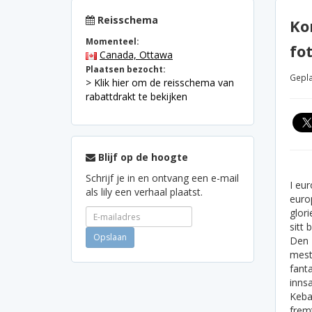
Reisschema
Ko
Momenteel:
fot
Canada, Ottawa
Plaatsen bezocht:
Gepla
> Klik hier om de reisschema van
rabattdrakt te bekijken
Blijf op de hoogte
Schrijf je in en ontvang een e-mail
I eu
als lily een verhaal plaatst.
euro
glori
sitt 
Den 
mest
fanta
inns
Keba
fremt