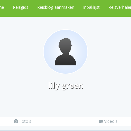
me
Reisgids
Reisblog aanmaken
Inpaklijst
Reisverhale
lily green
Foto's
Video's