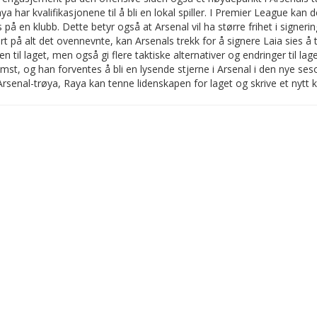
ya har kvalifikasjonene til å bli en lokal spiller. I Premier League kan
 på en klubb. Dette betyr også at Arsenal vil ha større frihet i signer
t på alt det ovennevnte, kan Arsenals trekk for å signere Laia sies å 
en til laget, men også gi flere taktiske alternativer og endringer til la
st, og han forventes å bli en lysende stjerne i Arsenal i den nye seso
rsenal-trøya, Raya kan tenne lidenskapen for laget og skrive et nytt k