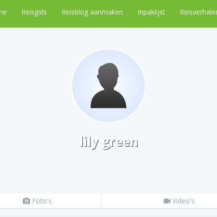
me
Reisgids
Reisblog aanmaken
Inpaklijst
Reisverhale
lily green
Foto's
Video's