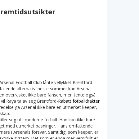
fremtidsutsikter
senal Football Club lånte vellykket Brentford-
fallende alternativ: neste sommer kan Arsenal
gen overrasket ikke bare fansen, men tente også
l Raya ta av seg Brentford-
Rabatt fotballdrakter
ltredelse ga Arsenal ikke bare en utmerket keeper,
skap.
ller seg ut i moderne fotball. Han kan ikke bare
 laget med utmerket pasninger. Hans omfattende
rriere i Arsenals forsvar. Samtidig, som keeper, er
ktiske system. Det som er enda mer verdifullt er