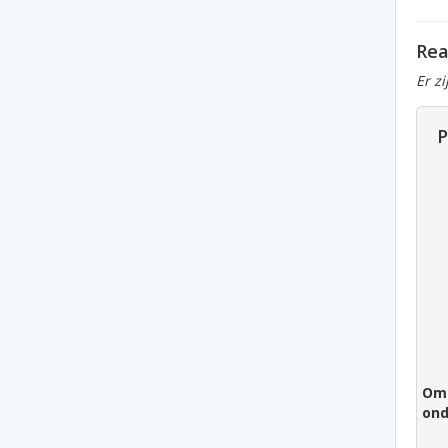
Rea
Er z
P
Om 
ond