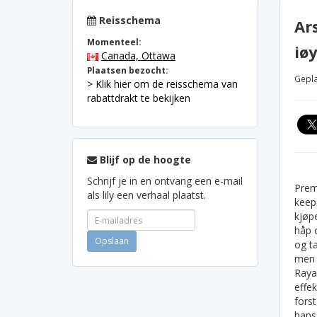
Reisschema
Ar
Momenteel:
iø
Canada, Ottawa
Plaatsen bezocht:
Gepla
> Klik hier om de reisschema van
rabattdrakt te bekijken
Blijf op de hoogte
Schrijf je in en ontvang een e-mail
Prem
als lily een verhaal plaatst.
keep
kjøp
håp 
og t
men 
Rayas
effe
forst
hans