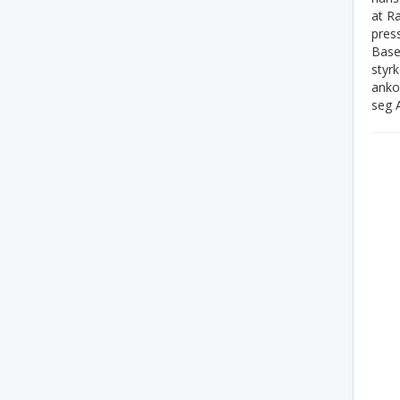
at Ra
press
Baser
styrk
ankom
seg A