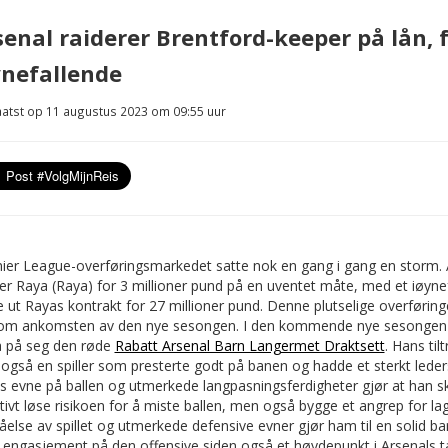
senal raiderer Brentford-keeper på lån, 
ynefallende
atst op 11 augustus 2023 om 09:55 uur
ier League-overføringsmarkedet satte nok en gang i gang en storm. Ar
er Raya (Raya) for 3 millioner pund på en uventet måte, med et iøyne
e ut Rayas kontrakt for 27 millioner pund. Denne plutselige overførin
om ankomsten av den nye sesongen. I den kommende nye sesongen vi
a på seg den røde
Rabatt Arsenal Barn Langermet Draktsett
. Hans ti
også en spiller som presterte godt på banen og hadde et sterkt leder
 evne på ballen og utmerkede langpasningsferdigheter gjør at han ski
ktivt løse risikoen for å miste ballen, men også bygge et angrep for
åelse av spillet og utmerkede defensive evner gjør ham til en solid ba
 engasjement på den offensive siden også et høydepunkt i Arsenals ta