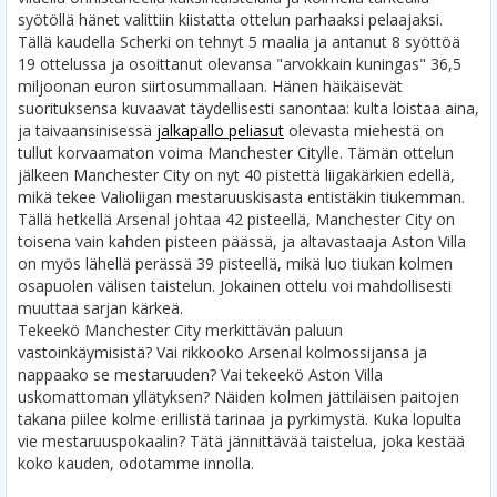
syötöllä hänet valittiin kiistatta ottelun parhaaksi pelaajaksi.
Tällä kaudella Scherki on tehnyt 5 maalia ja antanut 8 syöttöä
19 ottelussa ja osoittanut olevansa "arvokkain kuningas" 36,5
miljoonan euron siirtosummallaan. Hänen häikäisevät
suorituksensa kuvaavat täydellisesti sanontaa: kulta loistaa aina,
ja taivaansinisessä
jalkapallo peliasut
olevasta miehestä on
tullut korvaamaton voima Manchester Citylle. Tämän ottelun
jälkeen Manchester City on nyt 40 pistettä liigakärkien edellä,
mikä tekee Valioliigan mestaruuskisasta entistäkin tiukemman.
Tällä hetkellä Arsenal johtaa 42 pisteellä, Manchester City on
toisena vain kahden pisteen päässä, ja altavastaaja Aston Villa
on myös lähellä perässä 39 pisteellä, mikä luo tiukan kolmen
osapuolen välisen taistelun. Jokainen ottelu voi mahdollisesti
muuttaa sarjan kärkeä.
Tekeekö Manchester City merkittävän paluun
vastoinkäymisistä? Vai rikkooko Arsenal kolmossijansa ja
nappaako se mestaruuden? Vai tekeekö Aston Villa
uskomattoman yllätyksen? Näiden kolmen jättiläisen paitojen
takana piilee kolme erillistä tarinaa ja pyrkimystä. Kuka lopulta
vie mestaruuspokaalin? Tätä jännittävää taistelua, joka kestää
koko kauden, odotamme innolla.