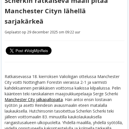
Scherkin ratkaiseva maali pitää
Manchester Cityn lähellä
sarjakärkeä
Geplaatst op 29 december 2025 om 09:22 uur
Ratkaisevassa 18. kierroksen Valioliigan ottelussa Manchester
City voitti Nottingham Forestin vieraissa 2-1 ja varmisti
kahdeksannen peräkkäisen voittonsa kaikissa kilpailuissa. Pelin
käänteen teki ranskalainen maajoukkuepelaaja Serge Scherki
Manchester City jalkapallopaita
. Hän antoi ensin loistavan
syötön ja asetti Reindesin avausmaalin eteen matalalla
laukauksella. Hutchinsonin tasoitettua Scherkin Scherki teki
jälleen voittomaalin 83. minuutilla kaukolaukauksella
rangaistusalueen ulkopuolelta. Yhdellä maalilla, yhdellä syötöllä,
viidellä onnistuneella kaksintaistelulla ja kolmella tärkeällä