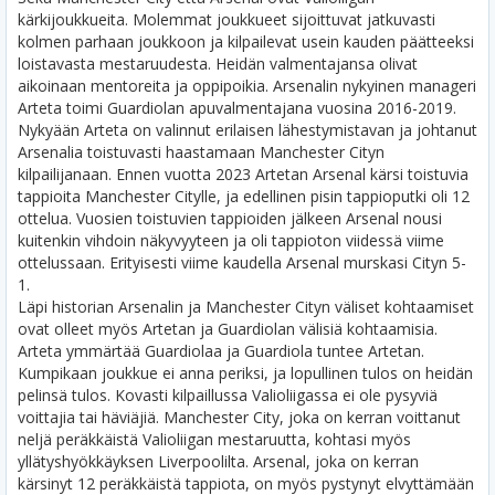
kärkijoukkueita. Molemmat joukkueet sijoittuvat jatkuvasti
kolmen parhaan joukkoon ja kilpailevat usein kauden päätteeksi
loistavasta mestaruudesta. Heidän valmentajansa olivat
aikoinaan mentoreita ja oppipoikia. Arsenalin nykyinen manageri
Arteta toimi Guardiolan apuvalmentajana vuosina 2016-2019.
Nykyään Arteta on valinnut erilaisen lähestymistavan ja johtanut
Arsenalia toistuvasti haastamaan Manchester Cityn
kilpailijanaan. Ennen vuotta 2023 Artetan Arsenal kärsi toistuvia
tappioita Manchester Citylle, ja edellinen pisin tappioputki oli 12
ottelua. Vuosien toistuvien tappioiden jälkeen Arsenal nousi
kuitenkin vihdoin näkyvyyteen ja oli tappioton viidessä viime
ottelussaan. Erityisesti viime kaudella Arsenal murskasi Cityn 5-
1.
Läpi historian Arsenalin ja Manchester Cityn väliset kohtaamiset
ovat olleet myös Artetan ja Guardiolan välisiä kohtaamisia.
Arteta ymmärtää Guardiolaa ja Guardiola tuntee Artetan.
Kumpikaan joukkue ei anna periksi, ja lopullinen tulos on heidän
pelinsä tulos. Kovasti kilpaillussa Valioliigassa ei ole pysyviä
voittajia tai häviäjiä. Manchester City, joka on kerran voittanut
neljä peräkkäistä Valioliigan mestaruutta, kohtasi myös
yllätyshyökkäyksen Liverpoolilta. Arsenal, joka on kerran
kärsinyt 12 peräkkäistä tappiota, on myös pystynyt elvyttämään