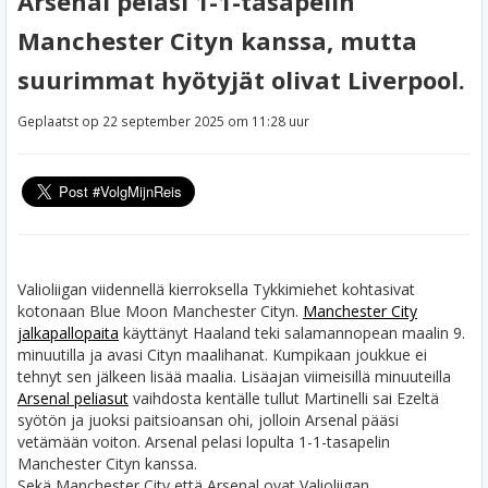
Arsenal pelasi 1-1-tasapelin
Manchester Cityn kanssa, mutta
suurimmat hyötyjät olivat Liverpool.
Geplaatst op 22 september 2025 om 11:28 uur
Valioliigan viidennellä kierroksella Tykkimiehet kohtasivat
kotonaan Blue Moon Manchester Cityn.
Manchester City
jalkapallopaita
käyttänyt Haaland teki salamannopean maalin 9.
minuutilla ja avasi Cityn maalihanat. Kumpikaan joukkue ei
tehnyt sen jälkeen lisää maalia. Lisäajan viimeisillä minuuteilla
Arsenal peliasut
vaihdosta kentälle tullut Martinelli sai Ezeltä
syötön ja juoksi paitsioansan ohi, jolloin Arsenal pääsi
vetämään voiton. Arsenal pelasi lopulta 1-1-tasapelin
Manchester Cityn kanssa.
Sekä Manchester City että Arsenal ovat Valioliigan