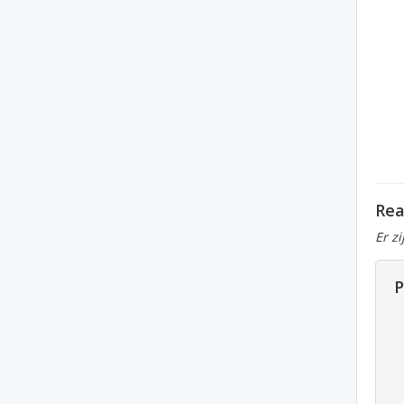
Rea
Er z
P