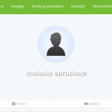
me
Reisgids
Reisblog aanmaken
Inpaklijst
Reisverhale
melanie earnshaw
Foto's
Video's