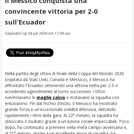
Il Messico conquista una
convincente vittoria per 2-0
sull'Ecuador
Geplaatst op 04 juli 2026 om 17:09 uur
Nella partita degli ottavi di finale della Coppa del Mondo 2026
(ospitata da Stati Uniti, Canada e Messico), il Messico ha
affrontato l'Ecuador ottenendo una vittoria netta per 2-0 e
accedendo agevolmente al turno successivo. I tifosi
sventolavano le
maglie calcio
e incitavano la squadra con
entusiasmo. Fin dal fischio d'inizio, il Messico ha mostrato
grande forza e un'eccezionale solidità difensiva, dettando
rapidamente i ritmi della gara. Al 22° minuto, la squadra ha
sbloccato il risultato grazie a un'azione corale impeccabile. Poco
dopo, ha continuato a premere nella metà campo avversaria e,
al 31° minuto, grazie a un eccellente gioco di squadra, ha