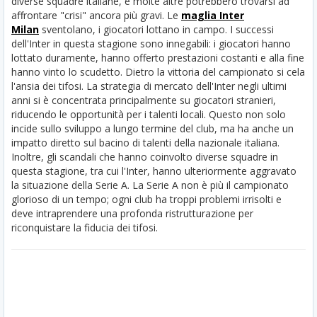
diverse squadre italiane, e molte altre potrebbero trovarsi ad
affrontare "crisi" ancora più gravi.
Le
maglia Inter
Milan
sventolano, i giocatori lottano in campo. I successi
dell'Inter in questa stagione sono innegabili: i giocatori hanno
lottato duramente, hanno offerto prestazioni costanti e alla fine
hanno vinto lo scudetto. Dietro la vittoria del campionato si cela
l'ansia dei tifosi. La strategia di mercato dell'Inter negli ultimi
anni si è concentrata principalmente su giocatori stranieri,
riducendo le opportunità per i talenti locali. Questo non solo
incide sullo sviluppo a lungo termine del club, ma ha anche un
impatto diretto sul bacino di talenti della nazionale italiana.
Inoltre, gli scandali che hanno coinvolto diverse squadre in
questa stagione, tra cui l'Inter, hanno ulteriormente aggravato
la situazione della Serie A. La Serie A non è più il campionato
glorioso di un tempo; ogni club ha troppi problemi irrisolti e
deve intraprendere una profonda ristrutturazione per
riconquistare la fiducia dei tifosi.