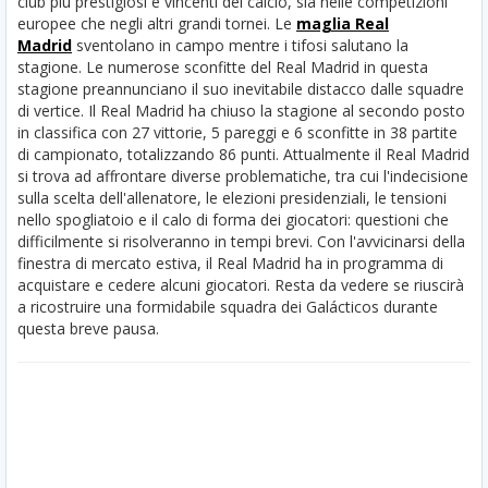
club più prestigiosi e vincenti del calcio, sia nelle competizioni
europee che negli altri grandi tornei.
Le
maglia Real
Madrid
sventolano in campo mentre i tifosi salutano la
stagione. Le numerose sconfitte del Real Madrid in questa
stagione preannunciano il suo inevitabile distacco dalle squadre
di vertice. Il Real Madrid ha chiuso la stagione al secondo posto
in classifica con 27 vittorie, 5 pareggi e 6 sconfitte in 38 partite
di campionato, totalizzando 86 punti. Attualmente il Real Madrid
si trova ad affrontare diverse problematiche, tra cui l'indecisione
sulla scelta dell'allenatore, le elezioni presidenziali, le tensioni
nello spogliatoio e il calo di forma dei giocatori: questioni che
difficilmente si risolveranno in tempi brevi. Con l'avvicinarsi della
finestra di mercato estiva, il Real Madrid ha in programma di
acquistare e cedere alcuni giocatori. Resta da vedere se riuscirà
a ricostruire una formidabile squadra dei Galácticos durante
questa breve pausa.