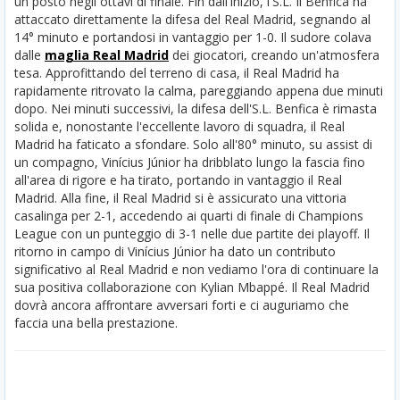
un posto negli ottavi di finale. Fin dall'inizio, l'S.L. Il Benfica ha
attaccato direttamente la difesa del Real Madrid, segnando al
14° minuto e portandosi in vantaggio per 1-0.
Il sudore colava
dalle
maglia Real Madrid
dei giocatori, creando un'atmosfera
tesa. Approfittando del terreno di casa, il Real Madrid ha
rapidamente ritrovato la calma, pareggiando appena due minuti
dopo. Nei minuti successivi, la difesa dell'S.L. Benfica è rimasta
solida e, nonostante l'eccellente lavoro di squadra, il Real
Madrid ha faticato a sfondare. Solo all'80°
minuto, su assist di
un compagno, Vinícius Júnior ha dribblato lungo la fascia fino
all'area di rigore e ha tirato, portando in vantaggio il Real
Madrid. Alla fine, il Real Madrid si è assicurato una vittoria
casalinga per 2-1, accedendo ai quarti di finale di Champions
League con un punteggio di 3-1 nelle due partite dei playoff. Il
ritorno in campo di Vinícius Júnior ha dato un contributo
significativo al Real Madrid e non vediamo l'ora di continuare la
sua positiva collaborazione con Kylian Mbappé. Il Real Madrid
dovrà ancora affrontare avversari forti e ci auguriamo che
faccia una bella prestazione.