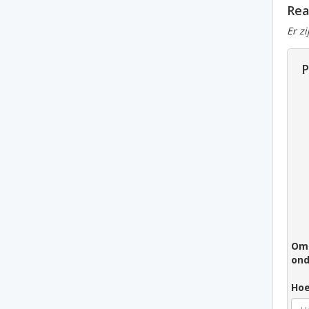
Rea
Er z
P
Om 
ond
Hoe