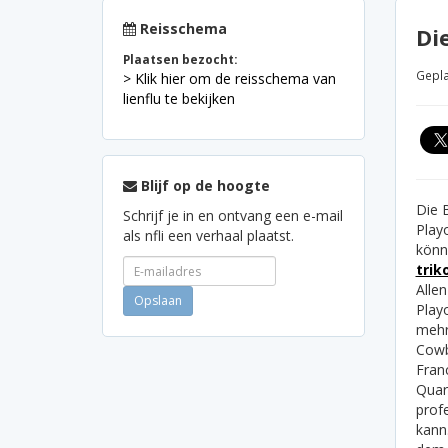
Reisschema
Di
Plaatsen bezocht:
Gepla
> Klik hier om de reisschema van
lienflu te bekijken
Blijf op de hoogte
Die B
Schrijf je in en ontvang een e-mail
Playo
als nfli een verhaal plaatst.
könn
trik
Allen
Play
mehr
Cowb
Franc
Quar
prof
kann