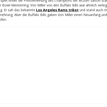
Spiel findet die Preisverleihung des Champions der letzten Saison sta
 Bowl-Meisterring. Von Miller von den Buffalo Bills war ähnlich verleg
ug. Er sah das bekannte
Los Angeles Rams trikot
und stand auch m
erehrung. Aber die Buffalo Bills gaben Von Miller einen Neuanfang 
fen.