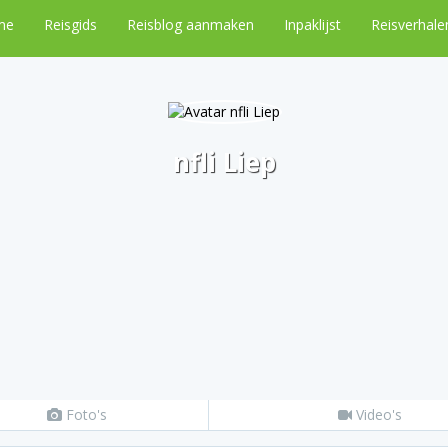
me
Reisgids
Reisblog aanmaken
Inpaklijst
Reisverhale
nfli Liep
Foto's
Video's