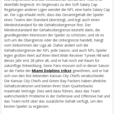
ebenfalls begrenzt. Im Gegensatz zu den Soft Salary Cap-
Regelungen anderer Ligen wendet die NFL eine harte Salary Cap
an. Die Liga erlaubt nicht, dass das Gesamtgehalt der Spieler
eines Teams den Standard übersteigt, und legt auch einen
Mindeststandard für die Gehaltsobergrenze fest. Der
Mindeststandard der Gehaltsobergrenze besteht darin, die
grundlegenden Interessen der Spieler zu schützen, und ob es
sich um die Obergrenze oder die Untergrenze handelt, hängt
vom Einkommen der Liga ab. Daher ändert sich die
Gehaltsobergrenze der NFL jede Saison, und auch NFL-Spieler
legen großen Wert auf ihren Wert.
Wide Receiver Tyreek Hill wird
dieses Jahr erst 28 Jahre alt, und er hat noch viel Raum für
zukünftige Entwicklung. Seine Fans müssen sich in dieser Saison
an die Farbe der
Miami Dolphins trikot
gewöhnen, und er hat
sich von den Rot-liebenden Kansas City Chiefs verabschiedet.
Die Kansas City Chiefs und Green Bay Packers haben ähnliche
Gehaltsstrukturen und bieten ihren Start-Quarterbacks
maximale Verträge. Dies wird dazu führen, dass das Team
wahrscheinlich Probleme in der Defensive und Offensive hat und
das Team nicht über das zusätzliche Gehalt verfügt, um den
besten Spieler zu ergänzen.