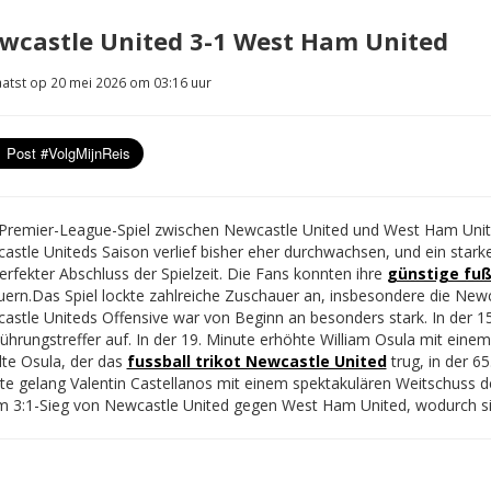
wcastle United 3-1 West Ham United
atst op 20 mei 2026 om 03:16 uur
Premier-League-Spiel zwischen Newcastle United und West Ham United 
astle Uniteds Saison verlief bisher eher durchwachsen, und ein stark
erfekter Abschluss der Spielzeit. Die Fans konnten ihre
günstige fuß
uern.
Das Spiel lockte zahlreiche Zuschauer an, insbesondere die Newc
astle Uniteds Offensive war von Beginn an besonders stark. In der 
ührungstreffer auf. In der 19. Minute erhöhte William Osula mit einem
lte Osula, der das
fussball trikot Newcastle United
trug, in der 65
te gelang Valentin Castellanos mit einem spektakulären Weitschuss de
m 3:1-Sieg von Newcastle United gegen West Ham United, wodurch sic