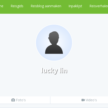
me
Reisgids
Reisblog aanmaken
Inpaklijst
Reisverhale
lucky lin
Foto's
Video's