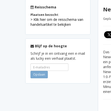
Reisschema
Ne
Plaatsen bezocht:
Gepla
> Klik hier om de reisschema van
handelsartikel te bekijken
Blijf op de hoogte
Das 
Schrijf je in en ontvang een e-mail
Newc
als lucky een verhaal plaatst.
ein p
anfe
Newc
1:0-F
erzie
Minu
eine