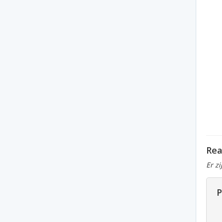
Rea
Er z
P