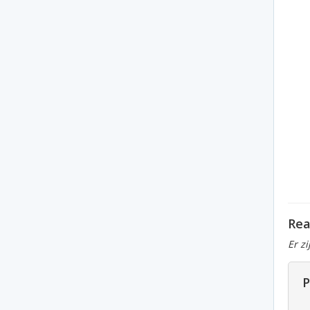
Rea
Er z
P