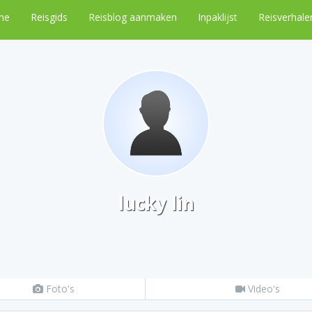
me
Reisgids
Reisblog aanmaken
Inpaklijst
Reisverhale
lucky lin
Foto's
Video's