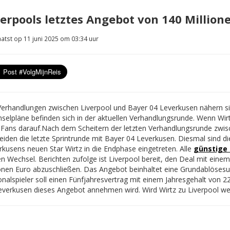
verpools letztes Angebot von 140 Millione
atst op 11 juni 2025 om 03:34 uur
Verhandlungen zwischen Liverpool und Bayer 04 Leverkusen nähern si
selpläne befinden sich in der aktuellen Verhandlungsrunde. Wenn Wir
 Fans darauf.
Nach dem Scheitern der letzten Verhandlungsrunde zwis
beiden die letzte Sprintrunde mit Bayer 04 Leverkusen. Diesmal sind 
rkusens neuen Star Wirtz in die Endphase eingetreten. Alle
günstige 
en Wechsel. Berichten zufolge ist Liverpool bereit, den Deal mit ein
ionen Euro abzuschließen. Das Angebot beinhaltet eine Grundablöse
nalspieler soll einen Fünfjahresvertrag mit einem Jahresgehalt von 22
everkusen dieses Angebot annehmen wird. Wird Wirtz zu Liverpool we