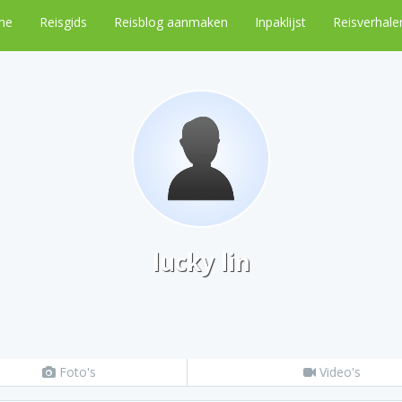
me
Reisgids
Reisblog aanmaken
Inpaklijst
Reisverhale
lucky lin
Foto's
Video's