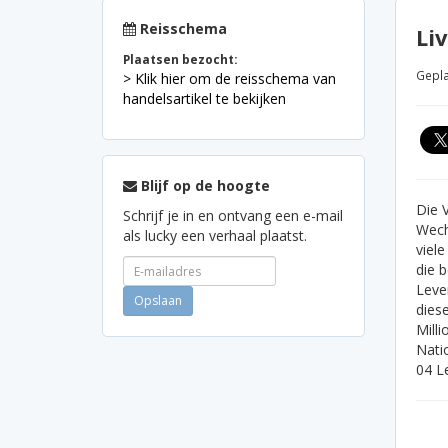
Reisschema
Li
Plaatsen bezocht:
Gepla
> Klik hier om de reisschema van
handelsartikel te bekijken
Blijf op de hoogte
Die 
Schrijf je in en ontvang een e-mail
Wech
als lucky een verhaal plaatst.
viele
die 
Leve
dies
Mill
Natio
04 L