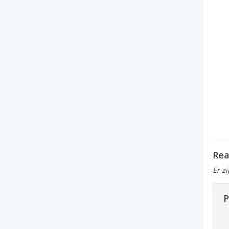
Rea
Er z
P