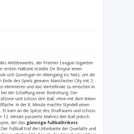
 des Wettbewerbs, der Premier League-Giganten
r ersten Halbzeit erzielte De Bruyne einen
ob sich Gundogan im Alleingang ins Netz, um die
 Am Ende des Spiels gewann Manchester City mit 2:
eliminieren und das Viertelfinale zu erreichen.
In
g bei der Schaffung einer Bedrohung. Der
Strafzone und schoss den Ball, ohne mit dem linken
fläche. In der 8. Minute machte Styndell einen
s. Er kam an die Spitze des Strafraums und schoss
er 12. Minute passierte Mahrez den Ball jedoch
ruyne, der das
günstige fußballtrikots
 Der Fußball traf die Unterkante der Querlatte und