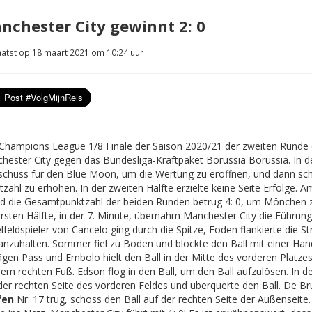
nchester City gewinnt 2: 0
atst op 18 maart 2021 om 10:24 uur
Champions League 1/8 Finale der Saison 2020/21 der zweiten Runde
hester City gegen das Bundesliga-Kraftpaket Borussia Borussia. In de
schuss für den Blue Moon, um die Wertung zu eröffnen, und dann sch
zahl zu erhöhen. In der zweiten Hälfte erzielte keine Seite Erfolge.
nd die Gesamtpunktzahl der beiden Runden betrug 4: 0, um Mönchen zu 
ersten Hälfte, in der 7. Minute, übernahm Manchester City die Führun
lfeldspieler von Cancelo ging durch die Spitze, Foden flankierte die 
anzuhalten. Sommer fiel zu Boden und blockte den Ball mit einer Hand
ägen Pass und Embolo hielt den Ball in der Mitte des vorderen Platze
dem rechten Fuß. Edson flog in den Ball, um den Ball aufzulösen. In d
der rechten Seite des vorderen Feldes und überquerte den Ball. De B
fen
Nr. 17 trug, schoss den Ball auf der rechten Seite der Außenseite.