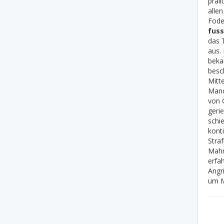
prall
allen
Foden
fuss
das 
aus. 
beka
besc
Mitt
Manc
von 
gerie
schie
kont
Straf
Mahr
erfa
Angr
um Mö