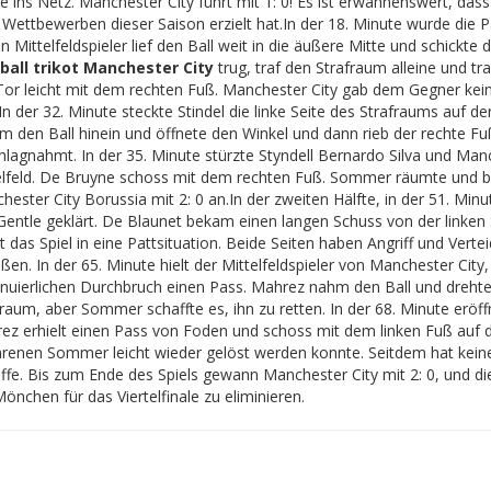
te ins Netz. Manchester City führt mit 1: 0! Es ist erwähnenswert, das
 Wettbewerben dieser Saison erzielt hat.
In der 18. Minute wurde die 
 Mittelfeldspieler lief den Ball weit in die äußere Mitte und schickt
ball trikot Manchester City
trug, traf den Strafraum alleine und 
Tor leicht mit dem rechten Fuß. Manchester City gab dem Gegner kein
In der 32. Minute steckte Stindel die linke Seite des Strafraums auf d
m den Ball hinein und öffnete den Winkel und dann rieb der rechte 
hlagnahmt. In der 35. Minute stürzte Styndell Bernardo Silva und Ma
elfeld. De Bruyne schoss mit dem rechten Fuß. Sommer räumte und blo
hester City Borussia mit 2: 0 an.
In der zweiten Hälfte, in der 51. Min
Gentle geklärt. De Blaunet bekam einen langen Schuss von der linken S
t das Spiel in eine Pattsituation. Beide Seiten haben Angriff und Vert
ßen. In der 65. Minute hielt der Mittelfeldspieler von Manchester Cit
inuierlichen Durchbruch einen Pass. Mahrez nahm den Ball und drehte
raum, aber Sommer schaffte es, ihn zu retten. In der 68. Minute eröff
ez erhielt einen Pass von Foden und schoss mit dem linken Fuß auf d
hrenen Sommer leicht wieder gelöst werden konnte. Seitdem hat keine 
iffe. Bis zum Ende des Spiels gewann Manchester City mit 2: 0, und d
nchen für das Viertelfinale zu eliminieren.