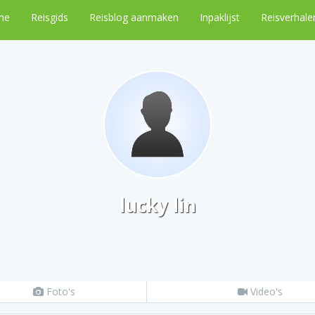
me
Reisgids
Reisblog aanmaken
Inpaklijst
Reisverhale
lucky lin
Foto's
Video's