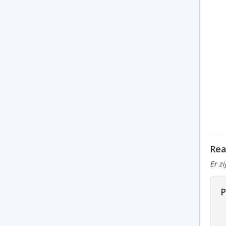
Rea
Er z
P