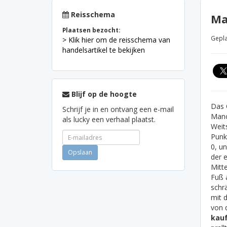
Reisschema
Ma
Plaatsen bezocht:
Gepla
> Klik hier om de reisschema van
handelsartikel te bekijken
Blijf op de hoogte
Das 
Schrijf je in en ontvang een e-mail
Manc
als lucky een verhaal plaatst.
Weit
Punkt
0, u
der 
Mitte
Fuß 
schr
mit 
von 
kau