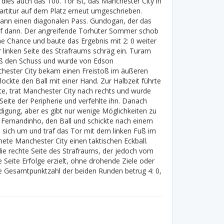
s dies auch das 100. Tor ist, das Manchester City in
Partitur auf dem Platz erneut umgeschrieben.
e dann einen diagonalen Pass. Gundogan, der das
traf dann. Der angreifende Torhüter Sommer schob
e Chance und baute das Ergebnis mit 2: 0 weiter
er linken Seite des Strafraums schräg ein. Turam
Fuß den Schuss und wurde von Edson
nchester City bekam einen Freistoß im äußeren
ckte den Ball mit einer Hand. Zur Halbzeit führte
ute, trat Manchester City nach rechts und wurde
eite der Peripherie und verfehlte ihn. Danach
eidigung, aber es gibt nur wenige Möglichkeiten zu
y, Fernandinho, den Ball und schickte nach einem
 sich um und traf das Tor mit dem linken Fuß im
nete Manchester City einen taktischen Eckball.
ie rechte Seite des Strafraums, der jedoch vom
Seite Erfolge erzielt, ohne drohende Ziele oder
ie Gesamtpunktzahl der beiden Runden betrug 4: 0,