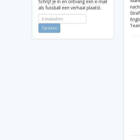
Mann
Schrijf je in en ontvang een e-mail
nach
als fussball een verhaal plaatst.
Stra
Engla
Team