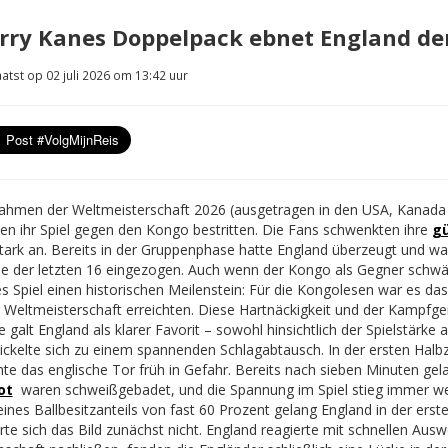
rry Kanes Doppelpack ebnet England den
atst op 02 juli 2026 om 13:42 uur
ahmen der Weltmeisterschaft 2026 (ausgetragen in den USA, Kanada 
en ihr Spiel gegen den Kongo bestritten. Die Fans schwenkten ihre
gü
stark an. Bereits in der Gruppenphase hatte England überzeugt und wa
e der letzten 16 eingezogen. Auch wenn der Kongo als Gegner schwäc
s Spiel einen historischen Meilenstein: Für die Kongolesen war es das
r Weltmeisterschaft erreichten. Diese Hartnäckigkeit und der Kampfge
e galt England als klarer Favorit – sowohl hinsichtlich der Spielstärke
ickelte sich zu einem spannenden Schlagabtausch. In der ersten Halbz
te das englische Tor früh in Gefahr. Bereits nach sieben Minuten gel
ot
waren schweißgebadet, und die Spannung im Spiel stieg immer wei
ines Ballbesitzanteils von fast 60 Prozent gelang England in der erste
rte sich das Bild zunächst nicht. England reagierte mit schnellen Aus