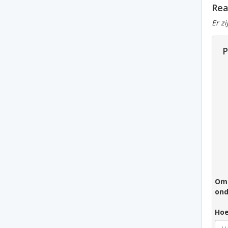
Rea
Er z
P
Om 
ond
Hoe