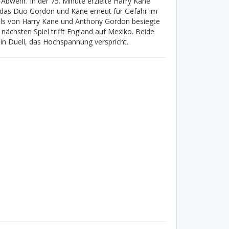
 Abwehr. In der 75. Minute erzielte Harry Kane
e das Duo Gordon und Kane erneut für Gefahr im
els von Harry Kane und Anthony Gordon besiegte
nächsten Spiel trifft England auf Mexiko. Beide
in Duell, das Hochspannung verspricht.