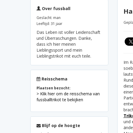
Over fussball
Ha
Geslacht: man
Gepla
Leeftijd: 31 jaar
Das Leben ist voller Leidenschaft
und Überraschungen. Danke,
dass ich hier meinen
Lieblingssport und mein
Lieblingstrikot mit euch teile.
Im R
soeb
laut
Reisschema
Rund
diese
Plaatsen bezocht:
eine
> Klik hier om de reisschema van
Parti
fussballtrikot te bekijken
entw
brach
Trik
und e
Blijf op de hoogte
ände