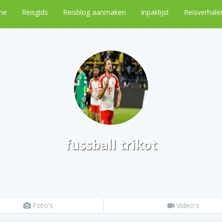
me
Reisgids
Reisblog aanmaken
Inpaklijst
Reisverhale
fussball trikot
Foto's
Video's