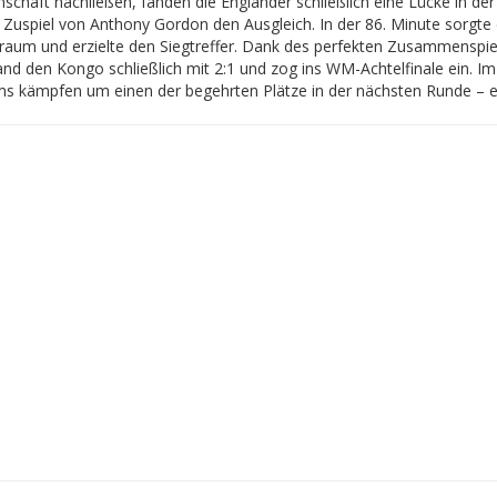
schaft nachließen, fanden die Engländer schließlich eine Lücke in der
 Zuspiel von Anthony Gordon den Ausgleich. In der 86. Minute sorgt
fraum und erzielte den Siegtreffer. Dank des perfekten Zusammenspi
nd den Kongo schließlich mit 2:1 und zog ins WM-Achtelfinale ein. Im 
s kämpfen um einen der begehrten Plätze in der nächsten Runde –
e