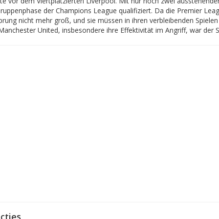
te vor dem Viertplatzierten Liverpool. Mit nur noch zwei ausstehenden
Gruppenphase der Champions League qualifiziert. Da die Premier Leagu
prung nicht mehr groß, und sie müssen in ihren verbleibenden Spiele
anchester United, insbesondere ihre Effektivität im Angriff, war der Sc
cties