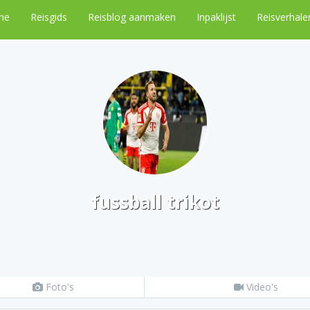
me
Reisgids
Reisblog aanmaken
Inpaklijst
Reisverhale
fussball trikot
Foto's
Video's