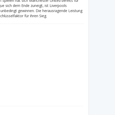
 Spielen hat sich Manchester United bereits für
e sich dem Ende zuneigt, ist Liverpools
n unbedingt gewinnen. Die herausragende Leistung
hlüsselfaktor für ihren Sieg.