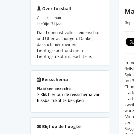
Over fussball
Ma
Geslacht: man
Gepla
Leeftijd: 31 jaar
Das Leben ist voller Leidenschaft
und Überraschungen. Danke,
dass ich hier meinen
Lieblingssport und mein
Lieblingstrikot mit euch teile.
Im V
fleiß
Spie
Reisschema
am 3
Cham
Plaatsen bezocht:
star
> Klik hier om de reisschema van
start
fussballtrikot te bekijken
zweit
ware
Minu
vers
Blijf op de hoogte
Sieg