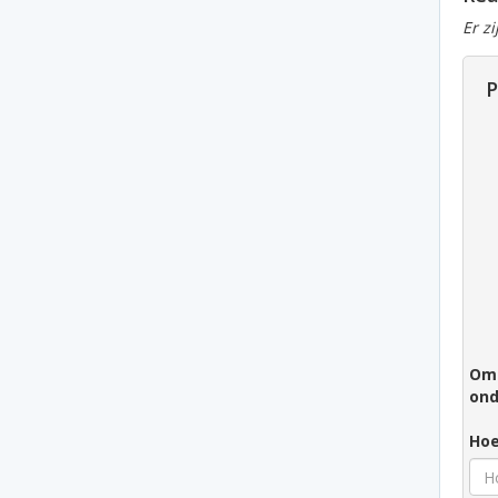
Er z
P
Om 
ond
Hoe