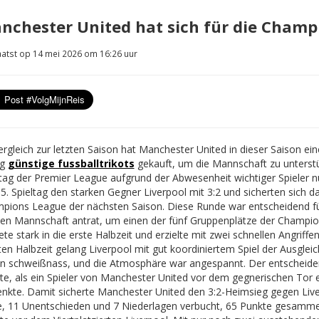
nchester United hat sich für die Champi
atst op 14 mei 2026 om 16:26 uur
ergleich zur letzten Saison hat Manchester United in dieser Saison ei
ig
günstige fussballtrikots
gekauft, um die Mannschaft zu unterst
ltag der Premier League aufgrund der Abwesenheit wichtiger Spieler nu
5. Spieltag den starken Gegner Liverpool mit 3:2 und sicherten sich 
pions League der nächsten Saison. Diese Runde war entscheidend für
ken Mannschaft antrat, um einen der fünf Gruppenplätze der Champio
ete stark in die erste Halbzeit und erzielte mit zwei schnellen Angrif
en Halbzeit gelang Liverpool mit gut koordiniertem Spiel der Ausgleic
n schweißnass, und die Atmosphäre war angespannt. Der entscheidend
te, als ein Spieler von Manchester United vor dem gegnerischen Tor e
enkte. Damit sicherte Manchester United den 3:2-Heimsieg gegen Live
e, 11 Unentschieden und 7 Niederlagen verbucht, 65 Punkte gesammelt