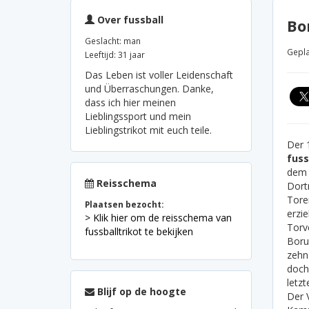
Over fussball
Bo
Geslacht: man
Gepla
Leeftijd: 31 jaar
Das Leben ist voller Leidenschaft
und Überraschungen. Danke,
dass ich hier meinen
Lieblingssport und mein
Lieblingstrikot mit euch teile.
Der 
fuss
dem 
Reisschema
Dort
Toren
Plaatsen bezocht:
erzie
> Klik hier om de reisschema van
Torv
fussballtrikot te bekijken
Boru
zehn
doch
letz
Blijf op de hoogte
Der 