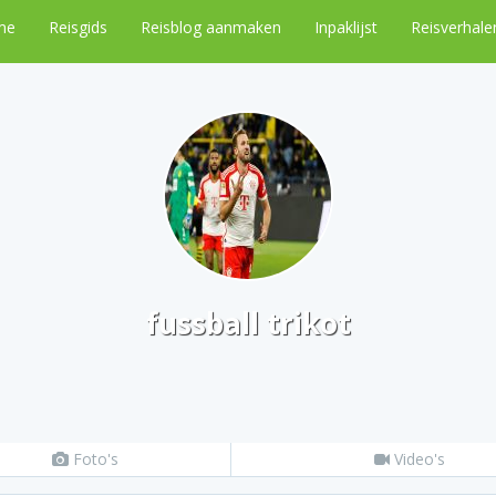
me
Reisgids
Reisblog aanmaken
Inpaklijst
Reisverhale
fussball trikot
Foto's
Video's