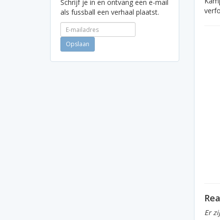
Kamp
Schrijf je in en ontvang een e-mail
verf
als fussball een verhaal plaatst.
Rea
Er z