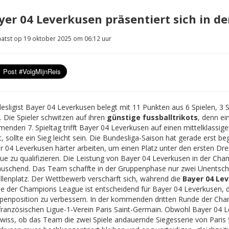
yer 04 Leverkusen präsentiert sich in de
atst op 19 oktober 2025 om 06:12 uur
esligist Bayer 04 Leverkusen belegt mit 11 Punkten aus 6 Spielen, 3 
. Die Spieler schwitzen auf ihren
günstige fussballtrikots
, denn e
enden 7. Spieltag trifft Bayer 04 Leverkusen auf einen mittelklassig
t, sollte ein Sieg leicht sein. Die Bundesliga-Saison hat gerade erst 
r 04 Leverkusen härter arbeiten, um einen Platz unter den ersten Dre
ue zu qualifizieren. Die Leistung von Bayer 04 Leverkusen in der Ch
äuschend. Das Team schaffte in der Gruppenphase nur zwei Unentschi
lenplatz.
Der Wettbewerb verschärft sich, während die
Bayer 04 Lev
e der Champions League ist entscheidend für Bayer 04 Leverkusen, da
penposition zu verbessern. In der kommenden dritten Runde der Ch
französischen Ligue-1-Verein Paris Saint-Germain. Obwohl Bayer 04 Le
wiss, ob das Team die zwei Spiele andauernde Siegesserie von Paris