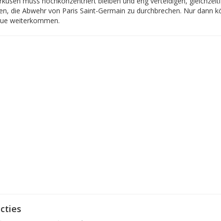
rkusen muss hochkonzentriert bleiben und eng verteidigen, gleichzeiti
en, die Abwehr von Paris Saint-Germain zu durchbrechen. Nur dann 
ue weiterkommen.
cties