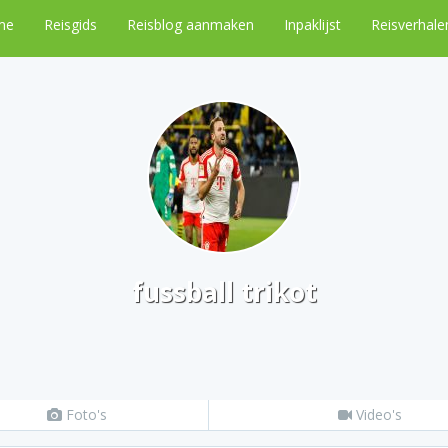
me
Reisgids
Reisblog aanmaken
Inpaklijst
Reisverhale
fussball trikot
Foto's
Video's