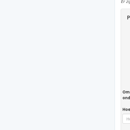
Er z
P
Om 
ond
Hoe