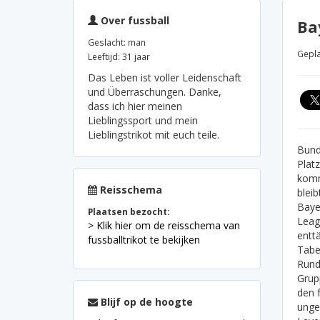
Over fussball
Ba
Geslacht: man
Gepla
Leeftijd: 31 jaar
Das Leben ist voller Leidenschaft
und Überraschungen. Danke,
dass ich hier meinen
Lieblingssport und mein
Lieblingstrikot mit euch teile.
Bund
Platz
komm
Reisschema
bleib
Baye
Plaatsen bezocht:
Leag
> Klik hier om de reisschema van
entt
fussballtrikot te bekijken
Tabel
Rund
Grup
den 
Blijf op de hoogte
unge