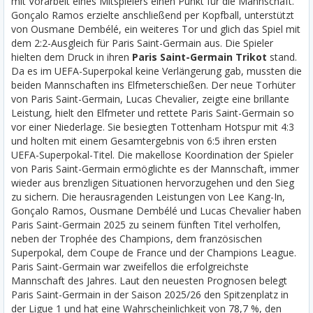
mit Vorarbeit eines Mitspielers einen Punkt für die Mannschaft.
Gonçalo Ramos erzielte anschließend per Kopfball, unterstützt
von Ousmane Dembélé, ein weiteres Tor und glich das Spiel mit
dem 2:2-Ausgleich für Paris Saint-Germain aus.
Die Spieler
hielten dem Druck in ihren
Paris Saint-Germain Trikot
stand.
Da es im UEFA-Superpokal keine Verlängerung gab, mussten die
beiden Mannschaften ins Elfmeterschießen. Der neue Torhüter
von Paris Saint-Germain, Lucas Chevalier, zeigte eine brillante
Leistung, hielt den Elfmeter und rettete Paris Saint-Germain so
vor einer Niederlage. Sie besiegten Tottenham Hotspur mit 4:3
und holten mit einem Gesamtergebnis von 6:5 ihren ersten
UEFA-Superpokal-Titel. Die makellose Koordination der Spieler
von Paris Saint-Germain ermöglichte es der Mannschaft, immer
wieder aus brenzligen Situationen hervorzugehen und den Sieg
zu sichern. Die herausragenden Leistungen von Lee Kang-In,
Gonçalo Ramos, Ousmane Dembélé und Lucas Chevalier haben
Paris Saint-Germain 2025 zu seinem fünften Titel verholfen,
neben der Trophée des Champions, dem französischen
Superpokal, dem Coupe de France und der Champions League.
Paris Saint-Germain war zweifellos die erfolgreichste
Mannschaft des Jahres. Laut den neuesten Prognosen belegt
Paris Saint-Germain in der Saison 2025/26 den Spitzenplatz in
der Ligue 1 und hat eine Wahrscheinlichkeit von 78,7 %, den