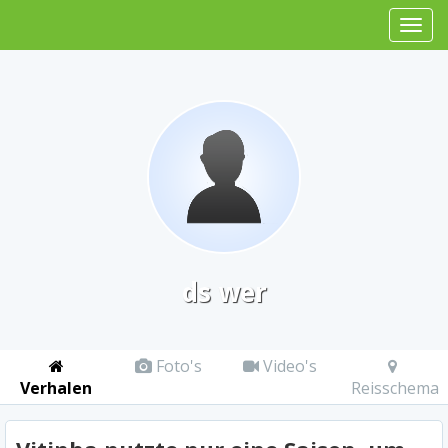
ds wer
Foto's
Video's
Verhalen
Reisschema