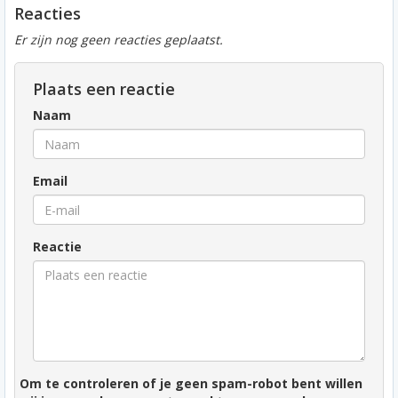
Reacties
Er zijn nog geen reacties geplaatst.
Plaats een reactie
Naam
Email
Reactie
Om te controleren of je geen spam-robot bent willen