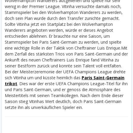
Wolverhampton Wanderers ausgeliehen und spielte nur sehr
wenig in der Premier League. Vitinha versuchte damals noch,
Stammspieler bei den Wolverhampton Wanderers zu werden,
doch sein Plan wurde durch den Transfer zunichte gemacht.
Sollte Vitinha jetzt ein Startplatz bei den Wolverhampton
Wanderers angeboten werden, würde er dieses Angebot
entschieden ablehnen. Er brauchte nur eine Saison, um
Stammspieler bei Paris Saint-Germain zu werden, und spielte
eine wichtige Rolle in der Taktik von Cheftrainer Luis Enrique.
Mit
dem Zerfall des stärksten Trios von Paris Saint-Germain und der
Ankunft des neuen Cheftrainers Luis Enrique fand Vitinha zu
seiner Bestform zurück und konnte sein Talent voll entfalten.
Bei der Meisterzeremonie der UEFA Champions League drehte
sich Vitinha um und küsste heimlich das
Paris Saint-Germain
trikot
. Dies war der erste UEFA Champions League-Titel für ihn
und Paris Saint-Germain, und er genoss die Atmosphäre des
Meistertitels mit seinen Teamkollegen. Nach dem Ende dieser
Saison stieg Vitinhas Wert deutlich, doch Paris Saint-Germain
setzte ihn als unverkäuflichen Spieler ein.