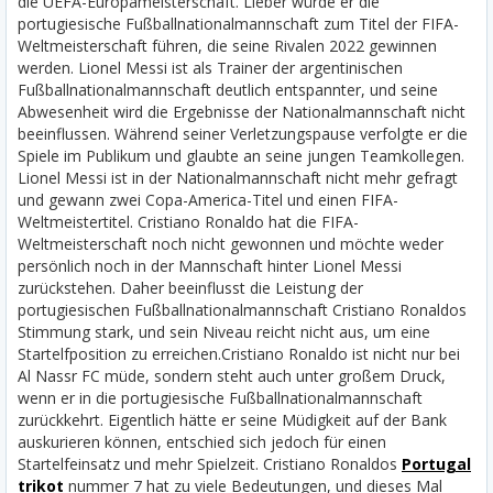
die UEFA-Europameisterschaft. Lieber würde er die
portugiesische Fußballnationalmannschaft zum Titel der FIFA-
Weltmeisterschaft führen, die seine Rivalen 2022 gewinnen
werden. Lionel Messi ist als Trainer der argentinischen
Fußballnationalmannschaft deutlich entspannter, und seine
Abwesenheit wird die Ergebnisse der Nationalmannschaft nicht
beeinflussen. Während seiner Verletzungspause verfolgte er die
Spiele im Publikum und glaubte an seine jungen Teamkollegen.
Lionel Messi ist in der Nationalmannschaft nicht mehr gefragt
und gewann zwei Copa-America-Titel und einen FIFA-
Weltmeistertitel. Cristiano Ronaldo hat die FIFA-
Weltmeisterschaft noch nicht gewonnen und möchte weder
persönlich noch in der Mannschaft hinter Lionel Messi
zurückstehen. Daher beeinflusst die Leistung der
portugiesischen Fußballnationalmannschaft Cristiano Ronaldos
Stimmung stark, und sein Niveau reicht nicht aus, um eine
Startelfposition zu erreichen.
Cristiano Ronaldo ist nicht nur bei
Al Nassr FC müde, sondern steht auch unter großem Druck,
wenn er in die portugiesische Fußballnationalmannschaft
zurückkehrt. Eigentlich hätte er seine Müdigkeit auf der Bank
auskurieren können, entschied sich jedoch für einen
Startelfeinsatz und mehr Spielzeit. Cristiano Ronaldos
Portugal
trikot
nummer 7 hat zu viele Bedeutungen, und dieses Mal