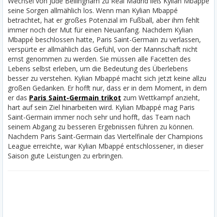
Wechsel von Jude Bellingham zu Real Madrid ließ Kylian Mbappé
seine Sorgen allmählich los. Wenn man Kylian Mbappé
betrachtet, hat er großes Potenzial im Fußball, aber ihm fehlt
immer noch der Mut für einen Neuanfang. Nachdem Kylian
Mbappé beschlossen hatte, Paris Saint-Germain zu verlassen,
verspürte er allmählich das Gefühl, von der Mannschaft nicht
ernst genommen zu werden. Sie müssen alle Facetten des
Lebens selbst erleben, um die Bedeutung des Überlebens
besser zu verstehen.
Kylian Mbappé macht sich jetzt keine allzu
großen Gedanken. Er hofft nur, dass er in dem Moment, in dem
er das
Paris Saint-Germain trikot
zum Wettkampf anzieht,
hart auf sein Ziel hinarbeiten wird. Kylian Mbappé mag Paris
Saint-Germain immer noch sehr und hofft, das Team nach
seinem Abgang zu besseren Ergebnissen führen zu können.
Nachdem Paris Saint-Germain das Viertelfinale der Champions
League erreichte, war Kylian Mbappé entschlossener, in dieser
Saison gute Leistungen zu erbringen.