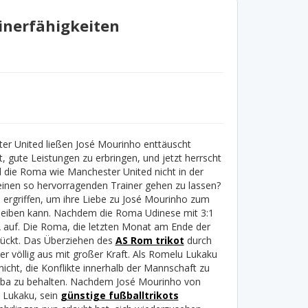
inerfähigkeiten
r United ließen José Mourinho enttäuscht
, gute Leistungen zu erbringen, und jetzt herrscht
d die Roma wie Manchester United nicht in der
 einen so hervorragenden Trainer gehen zu lassen?
griffen, um ihre Liebe zu José Mourinho zum
leiben kann.
Nachdem die Roma Udinese mit 3:1
 A auf. Die Roma, die letzten Monat am Ende der
gerückt. Das Überziehen des
AS Rom trikot
durch
ier völlig aus mit großer Kraft. Als Romelu Lukaku
icht, die Konflikte innerhalb der Mannschaft zu
ba zu behalten.
Nachdem José Mourinho von
 Lukaku, sein
günstige fußballtrikots