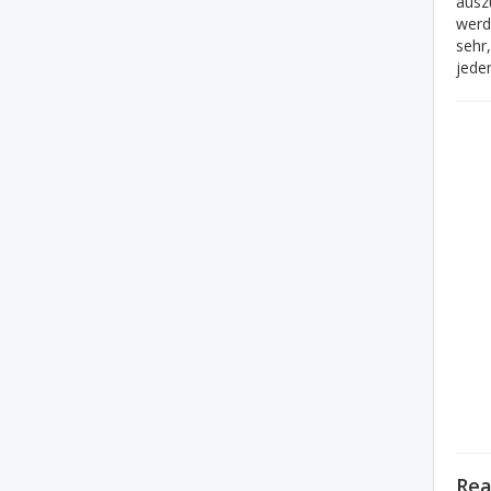
ausz
werd
sehr,
jede
Rea