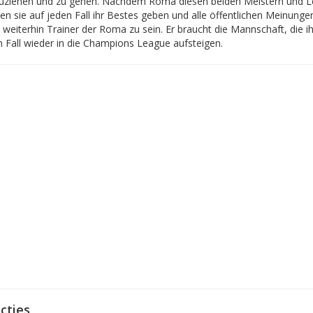
uziehen und zu gehen. Nachdem Roma diesen beiden Meistern und Leh
en sie auf jeden Fall ihr Bestes geben und alle öffentlichen Meinun
 weiterhin Trainer der Roma zu sein. Er braucht die Mannschaft, die ih
n Fall wieder in die Champions League aufsteigen.
cties