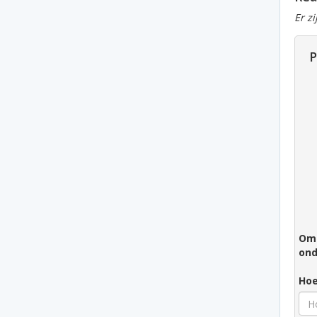
Er z
P
Om 
ond
Hoe