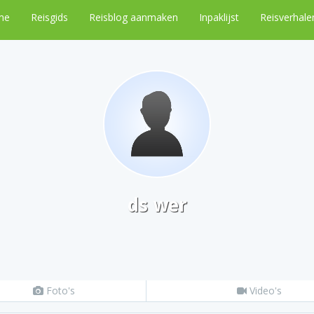
me
Reisgids
Reisblog aanmaken
Inpaklijst
Reisverhale
ds wer
Foto's
Video's