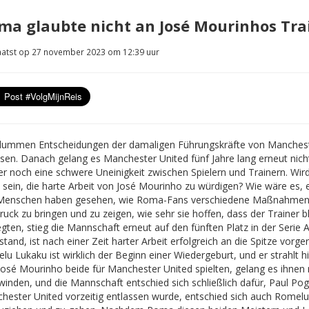
ma glaubte nicht an José Mourinhos Tra
atst op 27 november 2023 om 12:39 uur
dummen Entscheidungen der damaligen Führungskräfte von Mancheste
isen. Danach gelang es Manchester United fünf Jahre lang erneut nicht
r noch eine schwere Uneinigkeit zwischen Spielern und Trainern. Wir
 sein, die harte Arbeit von José Mourinho zu würdigen? Wie wäre es,
Menschen haben gesehen, wie Roma-Fans verschiedene Maßnahmen er
uck zu bringen und zu zeigen, wie sehr sie hoffen, dass der Trainer b
egten, stieg die Mannschaft erneut auf den fünften Platz in der Serie
stand, ist nach einer Zeit harter Arbeit erfolgreich an die Spitze vor
u Lukaku ist wirklich der Beginn einer Wiedergeburt, und er strahlt h
José Mourinho beide für Manchester United spielten, gelang es ihnen n
winden, und die Mannschaft entschied sich schließlich dafür, Paul Pog
hester United vorzeitig entlassen wurde, entschied sich auch Romelu