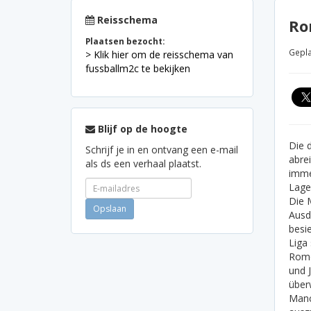
Reisschema
Ro
Plaatsen bezocht:
Gepla
> Klik hier om de reisschema van
fussballm2c te bekijken
Blijf op de hoogte
Die 
Schrijf je in en ontvang een e-mail
abre
als ds een verhaal plaatst.
imme
Lage
Die 
Ausdr
besi
Liga 
Romel
und 
über
Manc