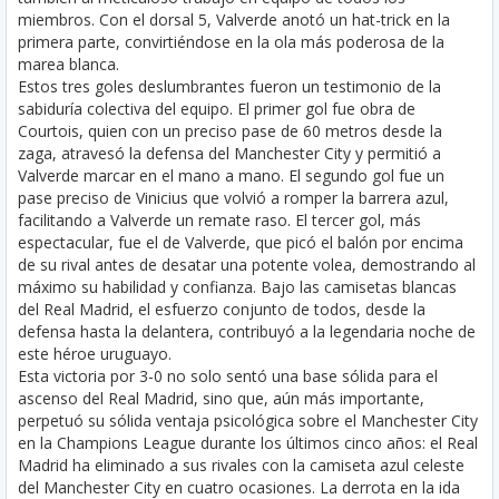
miembros. Con el dorsal 5, Valverde anotó un hat-trick en la
primera parte, convirtiéndose en la ola más poderosa de la
marea blanca.
Estos tres goles deslumbrantes fueron un testimonio de la
sabiduría colectiva del equipo. El primer gol fue obra de
Courtois, quien con un preciso pase de 60 metros desde la
zaga, atravesó la defensa del Manchester City y permitió a
Valverde marcar en el mano a mano. El segundo gol fue un
pase preciso de Vinicius que volvió a romper la barrera azul,
facilitando a Valverde un remate raso. El tercer gol, más
espectacular, fue el de Valverde, que picó el balón por encima
de su rival antes de desatar una potente volea, demostrando al
máximo su habilidad y confianza. Bajo las camisetas blancas
del Real Madrid, el esfuerzo conjunto de todos, desde la
defensa hasta la delantera, contribuyó a la legendaria noche de
este héroe uruguayo.
Esta victoria por 3-0 no solo sentó una base sólida para el
ascenso del Real Madrid, sino que, aún más importante,
perpetuó su sólida ventaja psicológica sobre el Manchester City
en la Champions League durante los últimos cinco años: el Real
Madrid ha eliminado a sus rivales con la camiseta azul celeste
del Manchester City en cuatro ocasiones. La derrota en la ida