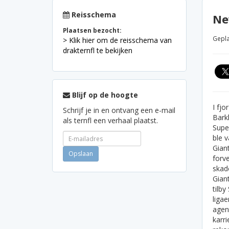
Reisschema
Ne
Plaatsen bezocht:
Gepla
> Klik hier om de reisschema van
drakternfl te bekijken
Blijf op de hoogte
I fjo
Schrijf je in en ontvang een e-mail
Barkl
als ternfl een verhaal plaatst.
Super
ble 
Giant
forve
skad
Gian
tilby
ligae
agent
karr