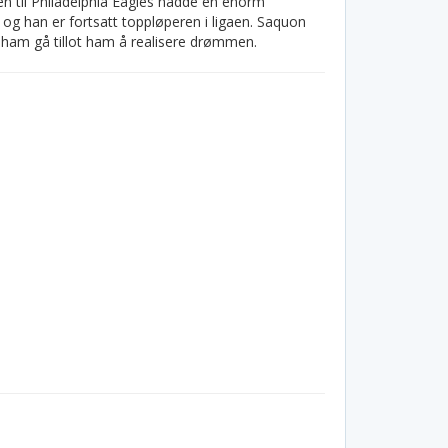
en til Philadelphia Eagles hadde en enorm
 og han er fortsatt toppløperen i ligaen. Saquon
 ham gå tillot ham å realisere drømmen.