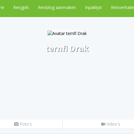
me
Reisgids
Reisblog aanmaken
Inpaklijst
Reisverhale
ternfl Drak
Foto's
Video's