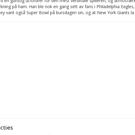
d en gunstig utfordrer for den mest verdifulle spilleren, og atmosfær
rkning på ham. Han ble nok en gang sett av fans i Philadelphia Eagles,
ley vant også Super Bowl på bursdagen sin, og at New York Giants la
cties