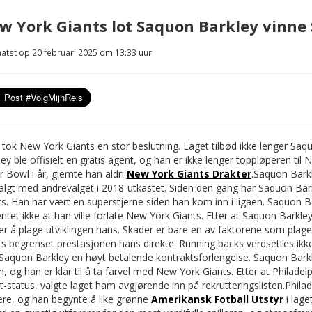
w York Giants lot Saquon Barkley vinne
atst op 20 februari 2025 om 13:33 uur
r tok New York Giants en stor beslutning. Laget tilbød ikke lenger Sa
ey ble offisielt en gratis agent, og han er ikke lenger toppløperen ti
 Bowl i år, glemte han aldri
New York Giants Drakter
.
Saquon Barkl
valgt med andrevalget i 2018-utkastet. Siden den gang har Saquon Ba
s. Han har vært en superstjerne siden han kom inn i ligaen. Saquon Ba
ntet ikke at han ville forlate New York Giants. Etter at Saquon Barkl
er å plage utviklingen hans. Skader er bare en av faktorene som plag
ts begrenset prestasjonen hans direkte. Running backs verdsettes ikke
 Saquon Barkley en høyt betalende kontraktsforlengelse. Saquon Barkl
n, og han er klar til å ta farvel med New York Giants. Etter at Philade
-status, valgte laget ham avgjørende inn på rekrutteringslisten.
Philad
iere, og han begynte å like grønne
Amerikansk Fotball Utstyr
i lage