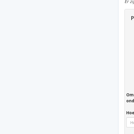
Er z
P
Om 
ond
Hoe