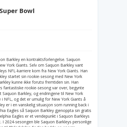
 Super Bowl
quon Barkley en kontraktsforlengelse. Saquon
l New York Giants. Selv om Saquon Barkley vant
eys NFL-karriere kom fra New York Giants. Han
rkley startet sin rookie-sesong med New York
rkley kunne ikke forutsi fremtiden sin. Han
eys fantastiske rookie-sesong var over, begynte
et Saquon Barkley, og endringene til New York
 i NFL, og det er umulig for New York Giants å
ey er i en vanskelig situasjon som running back i
lphia Eagles så Saquon Barkley gjenoppta sin gratis
elphia Eagles er et vendepunkt i Saquon Barkleys
t. I 2024-sesongen ble Saquon Barkleys personlige