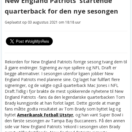
New England Patriots 'startende
quarterback for den nye sesongen
Geplaatst op 03 augustus 2021 om 18:18 uur
Rekorden for New England Patriots forrige sesong tvang dem til
å gjøre endringer. Signering av nye spillere og NFL Draft er
begge alternativer. I sesongen utenfor ligaen jobber New
England Patriots med planene sine. Og laget har fullført flere
signeringer, og de valgte også quarterback Mac Jones i NFL
Draft.
Tidlig i fjor brakte de mest sjokkerende nyhetene til New
England Patriots -fans da den legendariske quarterbacken Tom
Brady kunngjorde at han forlot laget. Dette gjorde at mange
fans måtte godta resultatet av Tom Brady som byttet lag og
byttet
Amerikansk Fotball Utstyr
, og han vant Super Bowl i
den første sesongen av Tampa Bay Buccaneers. På den annen
side var New England Patriots 'rekord i sesongen uten Brady