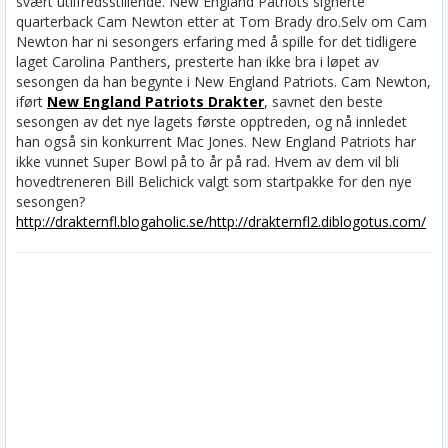
svært utilfredsstillende. New England Patriots signerte
quarterback Cam Newton etter at Tom Brady dro.
Selv om Cam
Newton har ni sesongers erfaring med å spille for det tidligere
laget Carolina Panthers, presterte han ikke bra i løpet av
sesongen da han begynte i New England Patriots. Cam Newton,
iført
New England Patriots Drakter
, savnet den beste
sesongen av det nye lagets første opptreden, og nå innledet
han også sin konkurrent Mac Jones. New England Patriots har
ikke vunnet Super Bowl på to år på rad. Hvem av dem vil bli
hovedtreneren Bill Belichick valgt som startpakke for den nye
sesongen?
http://drakternfl.blogaholic.se/
http://drakternfl2.diblogotus.com/