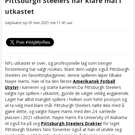
Pittsburgh Steelers har klare mål i
utkastet
Geplaatst op 07 mei 2021 om 11:41 uur
NFL-utkastet er over, og profesjonelle lag som trenger
forsterkning har valgt rookies. Blant dem valgte også Pittsburgh
Steelers sin favorittnybegynner, denne spilleren løper tilbake
Najee Harris. Han vil ha den første
Amerikansk Fotball
Utstyr
i karrieren og starte karrieren.
Da Pittsburgh Steelers
valgte nye spillere i utkastet, gjorde de valget veldig avgjørende.
Laget har alltid manglet spillere i hvilken som helst posisjon og
vil ta valg med klare mål. Pittsburgh Steelers nølte ikke med å
gjøre dette, og valgte Najee Harris med den 24. samlede
plassen i 2021-utkastet. Najee Harris fra University of Alabama
vil også ha på seg
Pittsburgh Steelers Drakter
for laget.
Pittsburgh Steelers fans forventer også at han vil utvikle seg