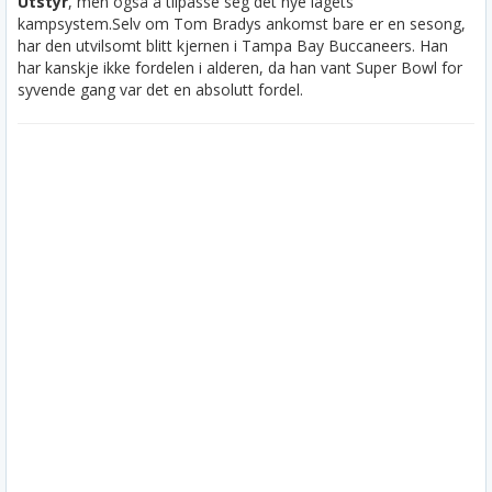
Utstyr
, men også å tilpasse seg det nye lagets
kampsystem.
Selv om Tom Bradys ankomst bare er en sesong,
har den utvilsomt blitt kjernen i Tampa Bay Buccaneers. Han
har kanskje ikke fordelen i alderen, da han vant Super Bowl for
syvende gang var det en absolutt fordel.