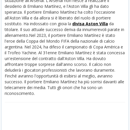
situazione all'Arsenal. L'Arsenal non riesce a realizzare il
desiderio di Emiliano Martínez, e l'Aston Villa gli ha dato
speranza. Il portiere Emiliano Martínez ha colto l'occasione
all'Aston Villa e da allora si è liberato del ruolo di portiere
sostituto. Ha indossato con gioia la
divisa Aston Villa
da
titolare. Il suo attuale successo deriva da innumerevoli parate in
allenamento.
Nel 2023, il portiere Emiliano Martínez è stato
l'eroe della Coppa del Mondo FIFA della nazionale di calcio
argentina. Nel 2024, ha difeso il campionato di Copa América e
il Trofeo Yachine. Al 31enne Emiliano Martínez è stata concessa
un'estensione del contratto dall'Aston Villa. Ha dovuto
affrontare troppe sorprese dall'anno scorso. Il calcio non
deluderà i giocatori professionisti che lavorano duramente.
Finché avranno l'opportunità di esibirsi al meglio, avranno
successo. Il portiere Emiliano Martínez ha più sorrisi davanti alle
telecamere dei media. Tutti gli onori che ha sono un
riconoscimento.