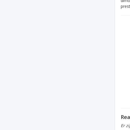
dimos
prest
Rea
Er z