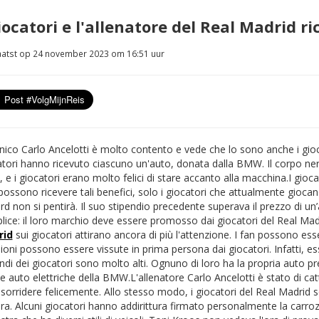
giocatori e l'allenatore del Real Madrid 
atst op 24 november 2023 om 16:51 uur
cnico Carlo Ancelotti è molto contento e vede che lo sono anche i gioca
atori hanno ricevuto ciascuno un'auto, donata dalla BMW. Il corpo ne
 e i giocatori erano molto felici di stare accanto alla macchina.
I gioc
ossono ricevere tali benefici, solo i giocatori che attualmente giocan
d non si pentirà. Il suo stipendio precedente superava il prezzo di u
ice: il loro marchio deve essere promosso dai giocatori del Real Madr
rid
sui giocatori attirano ancora di più l'attenzione. I fan possono ess
ioni possono essere vissute in prima persona dai giocatori. Infatti, es
ndi dei giocatori sono molto alti. Ognuno di loro ha la propria auto p
e auto elettriche della BMW.
L'allenatore Carlo Ancelotti è stato di 
 sorridere felicemente. Allo stesso modo, i giocatori del Real Madrid 
ra. Alcuni giocatori hanno addirittura firmato personalmente la carroz