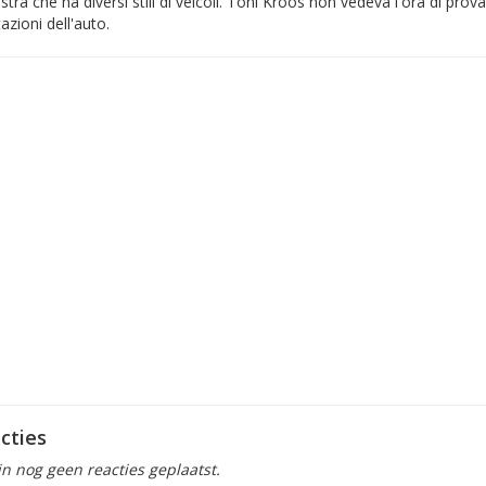
tra che ha diversi stili di veicoli. Toni Kroos non vedeva l'ora di prov
azioni dell'auto.
cties
ijn nog geen reacties geplaatst.