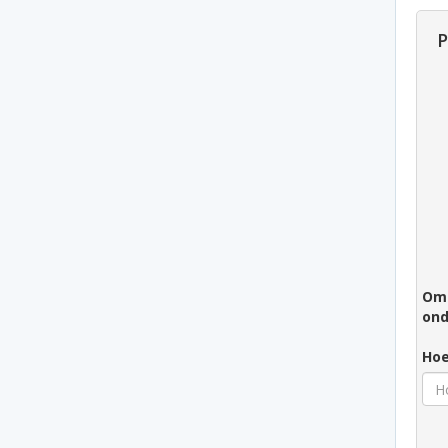
P
Om 
ond
Hoe