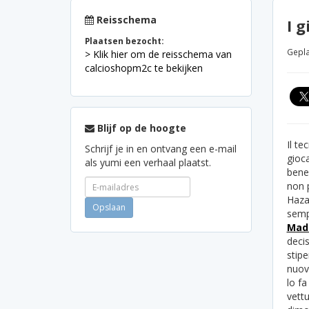
Reisschema
I 
Plaatsen bezocht:
Gepla
> Klik hier om de reisschema van
calcioshopm2c te bekijken
Blijf op de hoogte
Il te
Schrijf je in en ontvang een e-mail
gioc
als yumi een verhaal plaatst.
bene,
non p
Hazar
sempl
Mad
decis
stipe
nuov
lo fa
vettu