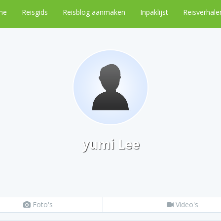
me
Reisgids
Reisblog aanmaken
Inpaklijst
Reisverhale
yumi Lee
Foto's
Video's