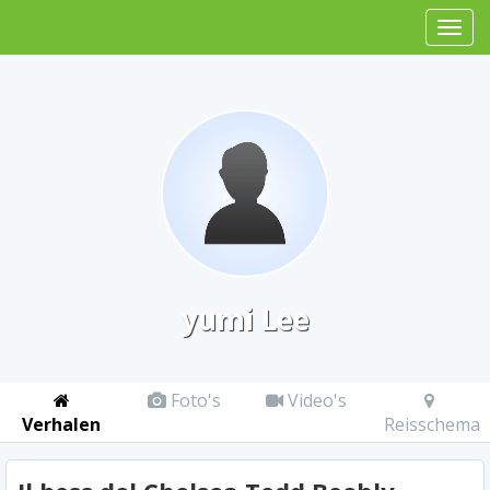
yumi Lee
Foto's
Video's
Verhalen
Reisschema