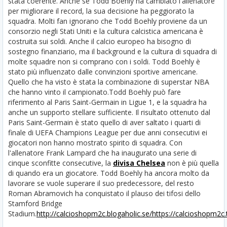
stata coerente. Anche se Todd Boehly ha cambiato l'allenatore
per migliorare il record, la sua decisione ha peggiorato la
squadra. Molti fan ignorano che Todd Boehly proviene da un
consorzio negli Stati Uniti e la cultura calcistica americana è
costruita sui soldi. Anche il calcio europeo ha bisogno di
sostegno finanziario, ma il background e la cultura di squadra di
molte squadre non si comprano con i soldi. Todd Boehly è
stato più influenzato dalle convinzioni sportive americane.
Quello che ha visto è stata la combinazione di superstar NBA
che hanno vinto il campionato.
Todd Boehly può fare
riferimento al Paris Saint-Germain in Ligue 1, e la squadra ha
anche un supporto stellare sufficiente. Il risultato ottenuto dal
Paris Saint-Germain è stato quello di aver saltato i quarti di
finale di UEFA Champions League per due anni consecutivi ei
giocatori non hanno mostrato spirito di squadra. Con
l'allenatore Frank Lampard che ha inaugurato una serie di
cinque sconfitte consecutive, la
divisa Chelsea
non è più quella
di quando era un giocatore. Todd Boehly ha ancora molto da
lavorare se vuole superare il suo predecessore, del resto
Roman Abramovich ha conquistato il plauso dei tifosi dello
Stamford Bridge
Stadium.
http://calcioshopm2c.blogaholic.se/
https://calcioshopm2c