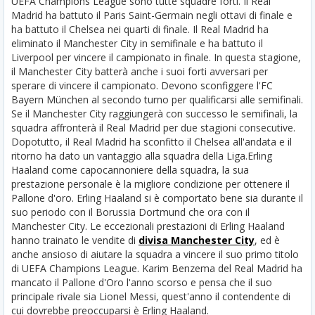
UEFA Champions League sono tutte squadre forti. Il Real
Madrid ha battuto il Paris Saint-Germain negli ottavi di finale e
ha battuto il Chelsea nei quarti di finale. Il Real Madrid ha
eliminato il Manchester City in semifinale e ha battuto il
Liverpool per vincere il campionato in finale. In questa stagione,
il Manchester City batterà anche i suoi forti avversari per
sperare di vincere il campionato. Devono sconfiggere l'FC
Bayern München al secondo turno per qualificarsi alle semifinali.
Se il Manchester City raggiungerà con successo le semifinali, la
squadra affronterà il Real Madrid per due stagioni consecutive.
Dopotutto, il Real Madrid ha sconfitto il Chelsea all'andata e il
ritorno ha dato un vantaggio alla squadra della Liga.
Erling
Haaland come capocannoniere della squadra, la sua
prestazione personale è la migliore condizione per ottenere il
Pallone d'oro. Erling Haaland si è comportato bene sia durante il
suo periodo con il Borussia Dortmund che ora con il
Manchester City. Le eccezionali prestazioni di Erling Haaland
hanno trainato le vendite di
divisa Manchester City
, ed è
anche ansioso di aiutare la squadra a vincere il suo primo titolo
di UEFA Champions League. Karim Benzema del Real Madrid ha
mancato il Pallone d'Oro l'anno scorso e pensa che il suo
principale rivale sia Lionel Messi, quest'anno il contendente di
cui dovrebbe preoccuparsi è Erling Haaland.