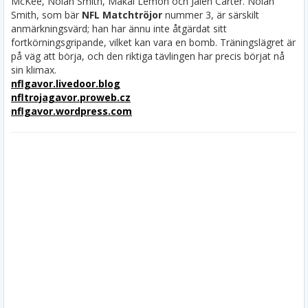
McKee, Nolan Smith, Makai Lemon och Jalen Carter. Nolan
Smith, som bär
NFL Matchtröjor
nummer 3, är särskilt
anmärkningsvärd; han har ännu inte åtgärdat sitt
fortkörningsgripande, vilket kan vara en bomb. Träningslägret är
på väg att börja, och den riktiga tävlingen har precis börjat nå
sin klimax.
nflgavor.livedoor.blog
nfltrojagavor.proweb.cz
nflgavor.wordpress.com