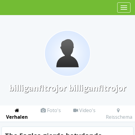
billiganfltrojor billiganfltrojor
Foto's
Video's
Verhalen
Reisschema