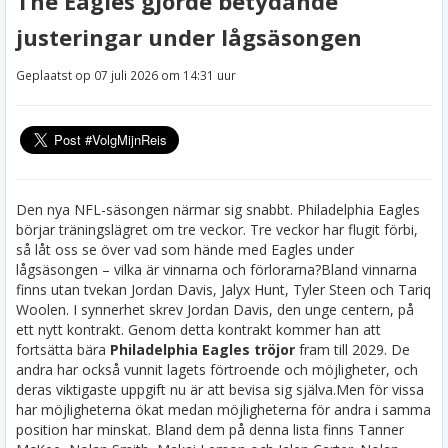
The Eagles gjorde betydande
justeringar under lågsäsongen
Geplaatst op 07 juli 2026 om 14:31 uur
Den nya NFL-säsongen närmar sig snabbt. Philadelphia Eagles
börjar träningslägret om tre veckor. Tre veckor har flugit förbi,
så låt oss se över vad som hände med Eagles under
lågsäsongen – vilka är vinnarna och förlorarna?
Bland vinnarna
finns utan tvekan Jordan Davis, Jalyx Hunt, Tyler Steen och Tariq
Woolen. I synnerhet skrev Jordan Davis, den unge centern, på
ett nytt kontrakt. Genom detta kontrakt kommer han att
fortsätta bära
Philadelphia Eagles tröjor
fram till 2029. De
andra har också vunnit lagets förtroende och möjligheter, och
deras viktigaste uppgift nu är att bevisa sig själva.
Men för vissa
har möjligheterna ökat medan möjligheterna för andra i samma
position har minskat. Bland dem på denna lista finns Tanner