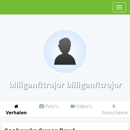
billiganfltrojor billiganfltrojor
Foto's
Video's
Verhalen
Reisschema