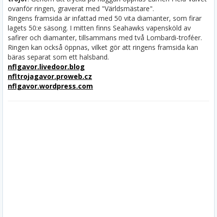
ovanför ringen, graverat med "Världsmästare".
Ringens framsida är infattad med 50 vita diamanter, som firar
lagets 50:e säsong. I mitten finns Seahawks vapensköld av
safirer och diamanter, tillsammans med två Lombardi-troféer.
Ringen kan också öppnas, vilket gör att ringens framsida kan
bäras separat som ett halsband.
nflgavor.livedoor.blog
nfltrojagavor.proweb.cz
nflgavor.wordpress.com