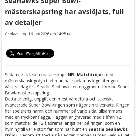
Seahawks Super Bowl-
mästerskapsring har avslöjats, full
av detaljer
Geplaatst op 16 juni 2026 om 14:25 uur
Sedan de fick sina mästerskaps
NFL Matchtröjor
med
mästerskapslogotyp i februari har spelarnas lugn återigen
väckts. Idag fick Seattle Seahawks en noggrant utformad Super
Bowl-mästerskapsring.
Detta är enligt uppgift den mest värdefulla och tekniskt
avancerade Super Bowl-ringen som någonsin tillverkats. Ringen
har spelarens namn och nummer på varje sida, tillsammans
med en tryckbar flagga. Flaggan är graverad med siffran 12,
som matchar de 12 fjädrarna längst ner på ringen, som en
hyllning till varje stolt fan som har burit en
Seattle Seahawks
tröjor
. Genom att trycka på flaggan öppnas Lumen Field-valvet