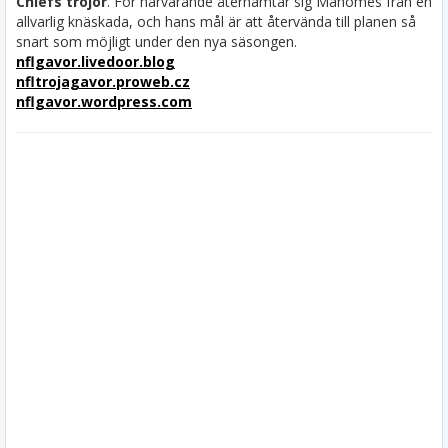
Chiefs tröjor
. För närvarande återhämtar sig Mahomes från en
allvarlig knäskada, och hans mål är att återvända till planen så
snart som möjligt under den nya säsongen.
nflgavor.livedoor.blog
nfltrojagavor.proweb.cz
nflgavor.wordpress.com