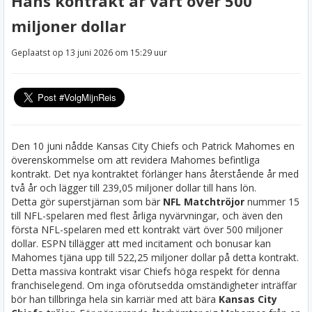
Hans kontrakt är värt över 500
miljoner dollar
Geplaatst op 13 juni 2026 om 15:29 uur
Den 10 juni nådde Kansas City Chiefs och Patrick Mahomes en
överenskommelse om att revidera Mahomes befintliga
kontrakt. Det nya kontraktet förlänger hans återstående år med
två år och lägger till 239,05 miljoner dollar till hans lön.
Detta gör superstjärnan som bär
NFL Matchtröjor
nummer 15
till NFL-spelaren med flest årliga nyvärvningar, och även den
första NFL-spelaren med ett kontrakt värt över 500 miljoner
dollar. ESPN tillägger att med incitament och bonusar kan
Mahomes tjäna upp till 522,25 miljoner dollar på detta kontrakt.
Detta massiva kontrakt visar Chiefs höga respekt för denna
franchiselegend. Om inga oförutsedda omständigheter inträffar
bör han tillbringa hela sin karriär med att bära
Kansas City