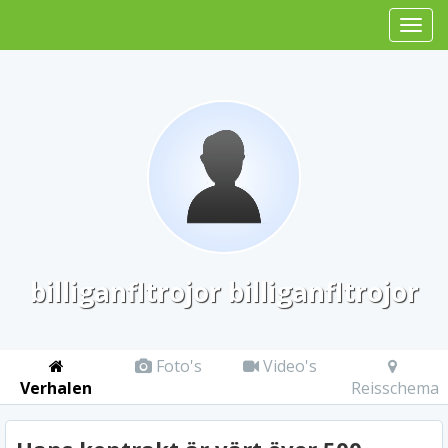
billiganfltrojor billiganfltrojor
Foto's
Video's
Verhalen
Reisschema