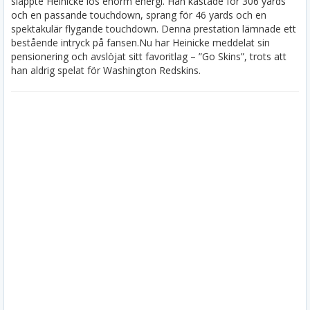
släppte Heinicke lös enorm energi. Han kastade för 306 yards
och en passande touchdown, sprang för 46 yards och en
spektakulär flygande touchdown. Denna prestation lämnade ett
bestående intryck på fansen.
Nu har Heinicke meddelat sin
pensionering och avslöjat sitt favoritlag – ”Go Skins”, trots att
han aldrig spelat för Washington Redskins.