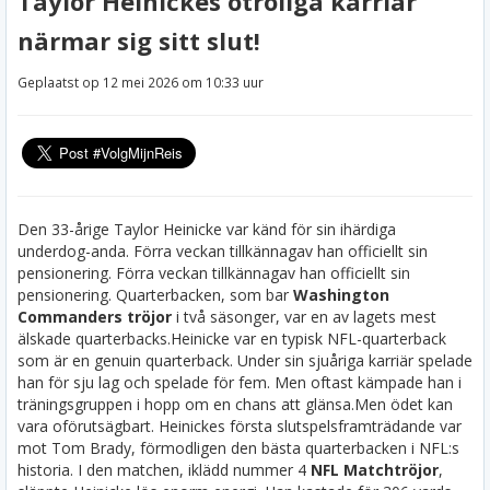
Taylor Heinickes otroliga karriär
närmar sig sitt slut!
Geplaatst op 12 mei 2026 om 10:33 uur
Den 33-årige Taylor Heinicke var känd för sin ihärdiga
underdog-anda. Förra veckan tillkännagav han officiellt sin
pensionering. Förra veckan tillkännagav han officiellt sin
pensionering. Quarterbacken, som bar
Washington
Commanders tröjor
i två säsonger, var en av lagets mest
älskade quarterbacks.
Heinicke var en typisk NFL-quarterback
som är en genuin quarterback. Under sin sjuåriga karriär spelade
han för sju lag och spelade för fem. Men oftast kämpade han i
träningsgruppen i hopp om en chans att glänsa.
Men ödet kan
vara oförutsägbart. Heinickes första slutspelsframträdande var
mot Tom Brady, förmodligen den bästa quarterbacken i NFL:s
historia. I den matchen, iklädd nummer 4
NFL Matchtröjor
,