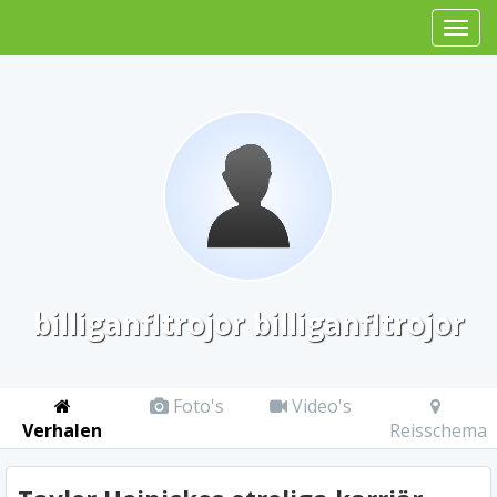
billiganfltrojor billiganfltrojor
Foto's
Video's
Verhalen
Reisschema