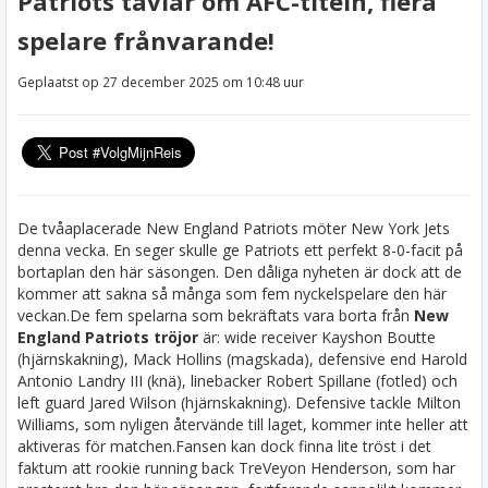
Patriots tävlar om AFC-titeln, flera
spelare frånvarande!
Geplaatst op 27 december 2025 om 10:48 uur
De tvåaplacerade New England Patriots möter New York Jets
denna vecka. En seger skulle ge Patriots ett perfekt 8-0-facit på
bortaplan den här säsongen. Den dåliga nyheten är dock att de
kommer att sakna så många som fem nyckelspelare den här
veckan.
De fem spelarna som bekräftats vara borta från
New
England Patriots tröjor
är: wide receiver Kayshon Boutte
(hjärnskakning), Mack Hollins (magskada), defensive end Harold
Antonio Landry III (knä), linebacker Robert Spillane (fotled) och
left guard Jared Wilson (hjärnskakning). Defensive tackle Milton
Williams, som nyligen återvände till laget, kommer inte heller att
aktiveras för matchen.
Fansen kan dock finna lite tröst i det
faktum att rookie running back TreVeyon Henderson, som har