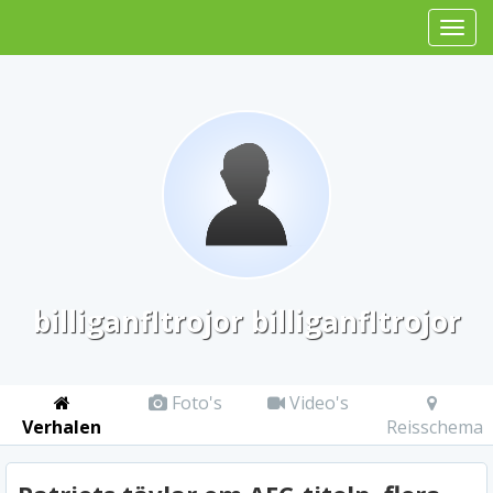
billiganfltrojor billiganfltrojor
Foto's
Video's
Verhalen
Reisschema