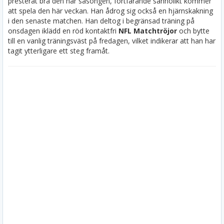
presterat bra den här säsongen, fortfarande sannolikt kommer
att spela den här veckan. Han ådrog sig också en hjärnskakning
i den senaste matchen. Han deltog i begränsad träning på
onsdagen iklädd en röd kontaktfri
NFL Matchtröjor
och bytte
till en vanlig träningsväst på fredagen, vilket indikerar att han har
tagit ytterligare ett steg framåt.