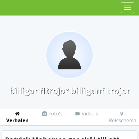
billiganfltrojor billiganfltrojor
Foto's
Video's
Verhalen
Reisschema