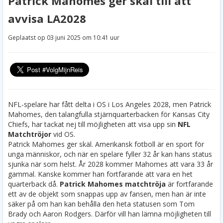
Patrick Mahomes ger skäl till att
avvisa LA2028
Geplaatst op 03 juni 2025 om 10:41 uur
NFL-spelare har fått delta i OS i Los Angeles 2028, men Patrick
Mahomes, den talangfulla stjärnquarterbacken för Kansas City
Chiefs, har tackat nej till möjligheten att visa upp sin
NFL
Matchtröjor
vid OS.
Patrick Mahomes ger skäl. Amerikansk fotboll är en sport för
unga människor, och när en spelare fyller 32 år kan hans status
sjunka när som helst. År 2028 kommer Mahomes att vara 33 år
gammal. Kanske kommer han fortfarande att vara en het
quarterback då.
Patrick Mahomes matchtröja
är fortfarande
ett av de objekt som snappas upp av fansen, men han är inte
säker på om han kan behålla den heta statusen som Tom
Brady och Aaron Rodgers. Därför vill han lämna möjligheten till