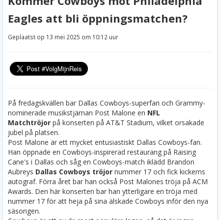
Kommer Cowboys mot Philadelphia
Eagles att bli öppningsmatchen?
Geplaatst op 13 mei 2025 om 10:12 uur
På fredagskvällen bar Dallas Cowboys-superfan och Grammy-
nominerade musikstjärnan Post Malone en
NFL
Matchtröjor
på konserten på AT&T Stadium, vilket orsakade
jubel på platsen.
Post Malone är ett mycket entusiastiskt Dallas Cowboys-fan.
Han öppnade en Cowboys-inspirerad restaurang på Raising
Cane's i Dallas och såg en Cowboys-match iklädd Brandon
Aubreys
Dallas Cowboys tröjor
nummer 17 och fick kickerns
autograf. Förra året bar han också Post Malones tröja på ACM
Awards. Den här konserten bar han ytterligare en tröja med
nummer 17 för att heja på sina älskade Cowboys inför den nya
säsongen.