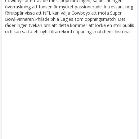
Cowboys är ett av de mest populära lagen, så det är ingen
överraskning att fansen är mycket passionerade. Intressant nog
förutspår vissa att NFL kan välja Cowboys att möta Super
Bowl-vinnaren Philadelphia Eagles som öppningsmatch. Det
råder ingen tvekan om att detta kommer att locka en stor publik
och kan sätta ett nytt tittarrekord i öppningsmatchens historia.