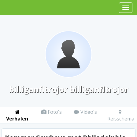
billiganfltrojor billiganfltrojor
Foto's
Video's
Verhalen
Reisschema