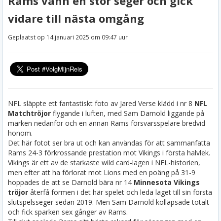
Rams vann en stor seger och gick
vidare till nästa omgång
Geplaatst op 14 januari 2025 om 09:47 uur
NFL släppte ett fantastiskt foto av Jared Verse klädd i nr 8
NFL
Matchtröjor
flygande i luften, med Sam Darnold liggande på
marken nedanför och en annan Rams försvarsspelare bredvid
honom.
Det här fotot ser bra ut och kan användas för att sammanfatta
Rams 24-3 förkrossande prestation mot Vikings i första halvlek.
Vikings är ett av de starkaste wild card-lagen i NFL-historien,
men efter att ha förlorat mot Lions med en poäng på 31-9
hoppades de att se Darnold bära nr 14
Minnesota Vikings
tröjor
återfå formen i det här spelet och leda laget till sin första
slutspelsseger sedan 2019. Men Sam Darnold kollapsade totalt
och fick sparken sex gånger av Rams.