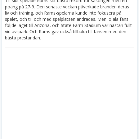
Till slut spelade Rams sitt bästa rekord för säsongen med en
poäng på 27-9. Den senaste veckan påverkade branden deras
liv och träning, och Rams-spelarna kunde inte fokusera på
spelet, och till och med spelplatsen ändrades. Men lojala fans
följde laget till Arizona, och State Farm Stadium var nästan fullt
vid avspark. Och Rams gav också tillbaka till fansen med den
bästa prestandan.