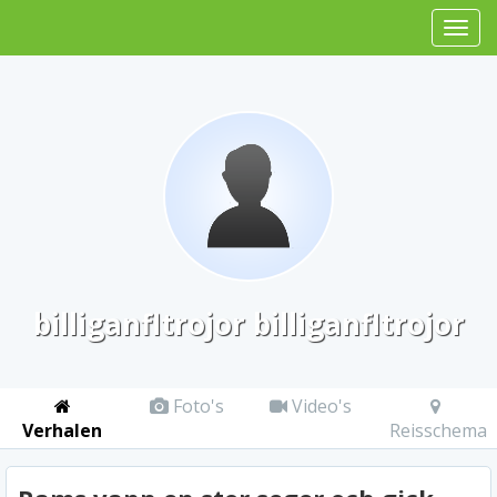
billiganfltrojor billiganfltrojor
Foto's
Video's
Verhalen
Reisschema